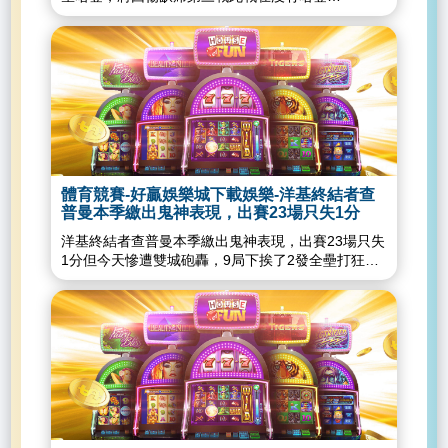
為阿美族感到驕傲。好贏娛樂城下載娛樂城-獲准開
（JamesHarden）的情況下，籃網仍靠杜蘭特
拿下24分、13籃板、6助攻，其他隊友都沒挺身而
業通過了！美國玩家準備拜訪新賭場度假村好贏娛樂
（KevinDurant）、厄文（KyrieIrving）命中率各破
出，導致太陽掌控整場局面，快意2連勝。賽後，
城下載娛樂城-公佈首季營收業績報告馬尼拉名勝世
50％、合轟54分高效帶領下，以39分之差拿下2連
MikeSinger詢問金塊後衛巴頓（WillBarton），是否
界這樣回應了好贏娛樂城下載娛樂城-疫情影響彩票
勝。奈許也沒因籃網率先搶下2連勝而自滿，他表示
有人在休息室發言喊話，巴頓回覆：「有些話已經說
收入大馬成功多多首三月淨利下滑六成好贏娛樂城下
團隊之間仍有陌生之處，還有可以改進、變更好的地
了...有些話必須要說。」後來MikeSinger在推特表
載娛樂城-全球玩家、廠商要失望了！G2EAsia博覽
方，「我們會在對公鹿這個系列賽中，繼續努力、改
示，消息人士透露，在休息室發言的人，是替補中鋒
會延到這時間好贏娛樂城下載娛樂城...
進。」哈登在第一場比賽就因為腿筋傷勢復發缺席，
麥基（JaValeMcGee）。好贏娛樂城下載娛樂城-獲
第二戰就沒有上場，如今將會持續缺席第三戰，不過
准開業通過了！美國玩家準備拜訪新賭場度假村好贏
籃網在少了他的情況下，首戰以115：107拿下，第
娛樂城下載娛樂城-公佈首季營收業績報告馬尼拉名
二戰更是以125：86大勝對手公鹿，取得系列賽2：0
勝世界這樣回應了好贏娛樂城下載娛樂城-疫情影響
體育競賽-好贏娛樂城下載娛樂-洋基終結者查
領先，只要再贏一場就聽牌。不過儘管哈登受傷，籃
彩票收入大馬成功多多首三月淨利下滑六成好贏娛樂
普曼本季繳出鬼神表現，出賽23場只失1分
網依舊被賭盤看好能夠拿下東部的冠軍。哈登本季在
城下載娛樂城-全球玩家、廠商要失望了！G2EAsia
洋基終結者查普曼本季繳出鬼神表現，出賽23場只失
籃網出賽44場，平均可以拿下24.6分、10.8助攻的成
博覽會延到這時間好贏娛樂城下載娛樂城...
1分但今天慘遭雙城砲轟，9局下挨了2發全壘打狂失
績。本季公鹿一殺到季後賽次輪，卻面臨到籃網壓
4分，寫下本季最慘一役，40歲老將克魯茲
制，目前仍是0:2落後。先前也有報導表示若密爾瓦
（NelsonCruz）敲出再見2分砲，率隊以7：5逆轉贏
基大軍未能走到東部總冠軍賽，還剩下一年合約的布
球，主場3連戰避免遭橫掃，雙城近9戰只拿下3勝。
登侯澤恐要提早交出公鹿兵符。公鹿先發得分後衛迪
洋基重砲史坦頓（GiancarloStanton）延續昨日雙響
文森佐（DonteDivincenzo）在系列賽首輪因傷確定
的火燙手感，首局就從前隊友、雙城先發投手哈普
本季報銷後，終於傳出了好消息。公鹿官方今宣布，
（J.A.Happ）手中，敲出中外野3分砲，率隊先馳得
迪文森佐左腳踝韌帶撕裂手術很成功。好贏娛樂城下
點，厄謝拉（GioUrshela）4局上再補上一發陽春
載娛樂城-獲准開業通過了！美國玩家準備拜訪新賭
砲，洋基取得4：1領先。雙城在後苦苦追趕，靠著克
場度假村好贏娛樂城下載娛樂城-公佈首季營收業績
魯茲貢獻2分打點和A.西蒙斯（AndreltonSimmons）
報告馬尼拉名勝世界這樣回應了好贏娛樂城下載娛樂