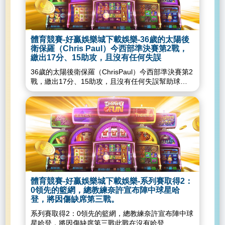
的首座冠軍，很有可能在本屆比賽中反彈。5.金阿林
飛球出局，紅雀以8：2擊敗印地安人，在這個小型系
英哩的擊球，其中甚至有13球的擊球初速超過100英
歷史性首冠球迷應該都會記得去年美國女子公開賽第
列賽以1勝1敗雙方握手言和。張育成在8局上場代打
哩，幾乎讓洋基當打擊練習在打。好贏娛樂城下載娛
四回合，也是來自南韓的金阿林(ALimKim)在最後3
投手棒次，面對紅雀左投卡布雷拉
樂城-獲准開業通過了！美國玩家準備拜訪新賭場度
洞連續博蒂，打出低標準桿4桿的67桿，從第三回合
（GénesisCabrera），他第二球就敲出左外野方向
假村好贏娛樂城下載娛樂城-公佈首季營收業績報告
落後領先者5桿，變成以1桿優勢逆轉奪冠。金阿林在
體育競賽-好贏娛樂城下載娛樂-36歲的太陽後
飛球出局，打擊率下滑至1成76。紅雀此役靠著老將
馬尼拉名勝世界這樣回應了好贏娛樂城下載娛樂城-
第4回合的「桿數得失值」(註)是7.79桿，是1992年
衛保羅（Chris Paul）今西部準決賽第2戰，
韋恩萊特（AdamWainwright），僅在首局被印地安
疫情影響彩票收入大馬成功多多首三月淨利下滑六成
以來，在美國女子公開賽最後一回合第四佳的成績。
繳出17分、15助攻，且沒有任何失誤
人拿下2分，全場主投7局，僅被打出三支安打，飆出
好贏娛樂城下載娛樂城-全球玩家、廠商要失望了！
僅次於2010年同胞金松喜(SongHeeKim)的8.74桿
36歲的太陽後衛保羅（ChrisPaul）今西部準決賽第2
6K沒有保送，紅雀打線也有著雙位數安打發揮打回8
G2EAsia博覽會延到這時間好贏娛樂城下載娛樂城...
(當年她打出65桿，從37名上升至並列13)、2004年
戰，繳出17分、15助攻，且沒有任何失誤幫助球隊
分，其中以歐尼爾（TyleO'Neil）表現最佳，他單場
梅格·馬隆(MegMallon)的7.88桿(當年她打出65桿，
以123：98擊敗金塊，系列賽收下2連勝。保羅這季
雙響砲，合計敲出三安打回3分打點。印地安人先發
從落後3桿的第2名逆轉奪冠)、以及2003年朴芷垠的
加入太陽後，成功串起球隊攻勢，帶領球隊重返睽違
梅西亞（JeanCarlosMejía）僅投0.2局就狂失4分退
7.85桿(當年她打出68桿，並列第10)。註：桿數得失
10年的季後賽。今保羅繳出17分、15助攻、5籃板、
場，後續印地安人再用了5名投手才完成比賽，其中
值(strokesgained)是高爾夫球近年來使用的一項統計
0失誤，生涯第3次在季後賽單場至少15分、15助
梅頓（PhilMaton）與史蒂芬（TrevorStephan）兩人
數據，是哥倫比亞大學教授馬克布羅迪在2000年所
攻、0失誤，為史上最多，前兩次分別是2008年、
各失2分，帕克（BlakeParker）與奎安特里
提出，比起傳統的上球道率、上果嶺率和推桿數據
2014年的季後賽。不僅如此，連同此役，保羅已連
（CalQuantrill）無失分。效力印地安人的台灣好手
等，更能測量一名球員在比賽時所有球技方面的能
續3場季後賽繳出雙位數助攻，成為史上第4位締造此
張育成近況不俗，近期連兩戰都有長打演出，而身為
力。有興趣可以看看美國高爾夫頻道曾經做過的影片
紀錄的太陽球員，他在這3場比賽共繳出38次助攻，
目前唯一在大聯盟的台將，張育成近期也決定每天在
介紹。詹姆斯缺陣湖人19勝33負執行最後一投？他
但僅發生2次失誤，表現相當穩健。金塊今日慘敗太
社群分享台灣相關的趣聞，希望能讓美國球迷更認識
冠軍多我們都是靠這撐過贏得娛樂城別說這些優惠還
陽25分，次輪系列賽陷入0：2落後，《丹佛郵報》
他的故鄉。張育成在Instagram的限時動態表示，為
體育競賽-好贏娛樂城下載娛樂-系列賽取得2：
不夠！想賺快錢不容易，這邊教你這幾招娛樂城登入
記者MikeSinger透露休息室內幕。首戰已經輸球的金
了讓大家知道自己來自哪裡，決定從今開始每天分享
0領先的籃網，總教練奈許宣布陣中球星哈
送好禮直接進入好贏娛樂城下載娛樂城...
塊，今日不但沒有反彈，上半場三分手感更像中邪，
一則台灣相關的趣聞，率先介紹台灣的族群，表示台
登，將因傷缺席第三戰。
22投僅4中、命中率18.2%，追平近25季隊史不論例
灣只有2.3%的人口為原住民（行政院最新統計為
系列賽取得2：0領先的籃網，總教練奈許宣布陣中球
行賽或季後賽，半場三分出手至少20次以來，第2糟
2.45%），本身就是原住民的張育成更說，對自己身
星哈登，將因傷缺席第三戰此戰在沒有哈登
糕的表現。塊除了約基奇（NikolaJokic）表現出色，