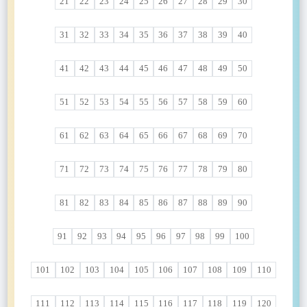
21
22
23
24
25
26
27
28
29
30
打擊節奏，婉拒過全壘打大賽。梅登說：「我不像其
到高興。他整場比賽都很危險。他的進球記錄表明我
他人那樣反對，但我是比較不喜歡那種像是不會結束
們應該對他有信心，我認為他完全表現出這一點。」
的節奏，有時候這會讓選手相當疲累。但關於這個，
31
32
33
34
35
36
37
38
39
40
娛樂快訊註冊優惠紅利立即前往登入現金網推薦天下
我會問他（大谷）的狀況、他也會如實稟告，這不是
娛樂資訊最多出款推薦娛樂總代理最多優惠娛樂線上
我們該限制他做或不做的狀況。」資深記者佛雷契
真人推薦出金保證推薦註冊免費體驗金好贏娛樂城下
41
42
43
44
45
46
47
48
49
50
（JeffFletcher）就曾指出，大谷翔平若要投球，首
載娛樂城...
先得要他本人和天使球團認為可行，其次是規則問
題，大谷翔平目前在美聯指定打擊位置票選領先，但
51
52
53
54
55
56
57
58
59
60
若比賽中段上去投球，DH就必須取消，之後的調度
會是個問題。天使日籍球星大谷翔平本季重新以二刀
61
62
63
64
65
66
67
68
69
70
流回歸，再度展現強投豪打的本領，現在也成為美聯
MVP的熱門人選，美媒《BleacherReport》近日撰文
指出，大谷本季表現十分優異，身價完全是他的年薪
71
72
73
74
75
76
77
78
79
80
的10倍之多。美媒《BleacherReport》評比本季每隊
合約最超值的球員，26歲的大谷翔平就名列其中。大
81
82
83
84
85
86
87
88
89
90
谷季前與天使達成2年850萬美元合約，避免了薪資
仲裁，今年薪水為300萬美元，明年薪水則是550萬
美元。大谷翔平本季以二刀流重新活躍於大聯盟，投
91
92
93
94
95
96
97
98
99
100
打兩端都繳出超水準表現，目前以17轟在全壘打榜上
名列前茅，在投手丘上表現也不遜色，先發9場，獲
得2勝1敗，防禦率為2.85，另外飆出68次三振。好
101
102
103
104
105
106
107
108
109
110
贏娛樂城下載娛樂城-獲准開業通過了！美國玩家準
備拜訪新賭場度假村好贏娛樂城下載娛樂城-公佈首
111
112
113
114
115
116
117
118
119
120