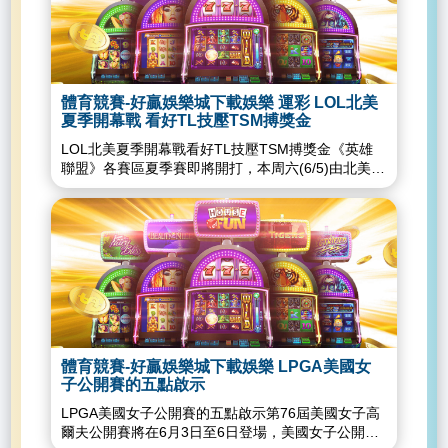
圍本季MVP，但今日公布榜單他名落孫山，不過第2
於攻擊方快速得分，突破僵局，以此類推直到分出勝
戰證明自己為何有資格角逐獎項，他以25投13中，
負為止；其次日職的延長賽近2年也做了一些改變，
包括2顆三分球、罰球16中12，攻下生涯季後賽新高
去年從原先最多延長至第12局縮短為第10局，今年
40分及13籃板，成為費城球迷心中唯一的MVP。除
乾脆直接以9局的和局做收，不再進行延長賽；至於
了恩比德、米爾頓，七六人分數普遍集中在兩名先
中職及韓職則是維持以往的制度，都是最多延長至第
發，T.哈里斯（TobiasHarris）貢獻22分，小柯瑞
體育競賽-好贏娛樂城下載娛樂 運彩 LOL北美
12局，只是中職如果遇到同一場地一日兩場之比賽，
（SethCurry）進帳21分，而罰球爛到離譜的主控B.
夏季開幕戰 看好TL技壓TSM搏獎金
第一場比賽就不進行延長賽；至於韓職則是如果是週
西蒙斯（BenSimmons）僅4分、7助攻進帳。七六人
LOL北美夏季開幕戰看好TL技壓TSM搏獎金《英雄
一的賽事或是雙重賽則不進行延長賽。美、日職延長
此仗板凳長達33分鐘沒有得分，而米爾頓第3節剩2
聯盟》各賽區夏季賽即將開打，本周六(6/5)由北美賽
賽的賽制下，「場中投注」(LiveBetting)接近第九局
分19秒飆進三分球，該球不僅助隊重新要回領先，他
區(LCS)率先開打，今年LCS在賽制方面做了相當大
時，如果覺得比賽很可能會進入延長賽，在投注
也是首位得分的替補球員，再來還投進壓哨三分彈，
幅度的調整，與其他賽區最大的不同，夏季賽的每支
「大」「小」分玩法時要特別注意，因為美職是採
進入第4節又單節進帳8分，在恩比德休息時，成為費
隊伍必須承接各自春季賽的戰績，在春季賽的基礎
「突破僵局制」，延長賽2隊得分的機會均大增，比
城軍擴大領先優勢的關鍵人物。好贏娛樂城下載娛樂
上，計算夏季賽的成績，舉例來說，春季賽13勝5
賽結果開出大分的可能性會提高，至於日職因為直接
城-獲准開業通過了！美國玩家準備拜訪新賭場度假
敗、排名第1的C9戰隊，在夏季賽的第1戰若取勝，
以9局比賽的結果做收，那麼開出小分的可能性就相
村好贏娛樂城下載娛樂城-公佈首季營收業績報告馬
其夏季賽戰績是14勝5敗，而非1勝0敗，這樣的安
對較高，提供給大家參考。詹姆斯缺陣湖人19勝33
尼拉名勝世界這樣回應了好贏娛樂城下載娛樂城-疫
排，對春季賽已取得不錯成績的隊伍來說，是一項大
負執行最後一投？他冠軍多我們都是靠這撐過贏得娛
情影響彩票收入大馬成功多多首三月淨利下滑六成好
利多。夏季賽開幕日，首戰由TL戰隊對上TSM戰
樂城別說這些優惠還不夠！想賺快錢不容易，這邊教
贏娛樂城下載娛樂城-全球玩家、廠商要失望了！
隊、兩隊春季賽戰績同樣12勝6敗，並列第2。多年
你這幾招娛樂城登入送好禮直接進入好贏娛樂城下載
G2EAsia博覽會延到這時間好贏娛樂城下載娛樂城...
來兩隊都是北美賽區的豪強，雙方實力伯仲之間，經
娛樂城...
體育競賽-好贏娛樂城下載娛樂 LPGA美國女
常在戰績榜上互爭第1的位置，過去10個賽季(2016
子公開賽的五點啟示
年春季賽~2021年季中決戰)，兩隊恰好都拿下4座冠
LPGA美國女子公開賽的五點啟示第76屆美國女子高
軍獎盃，互不相讓。兩隊知名度都高，實力互有領
爾夫公開賽將在6月3日至6日登場，美國女子公開賽
先，每次交手都是鎂光燈的焦點，比賽精彩可期，喜