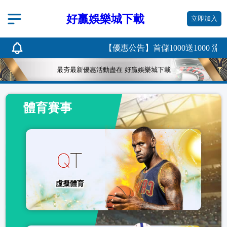
好贏娛樂城下載
立即加入
【優惠公告】首儲1000送1000 流水
最夯最新優惠活動盡在 好贏娛樂城下載
體育賽事
虛擬體育