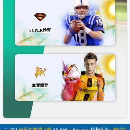
SUPER體育
鑫寶體育
© 2021
好贏娛樂城下載
All Rights Reserved 版權所有 |
網站地