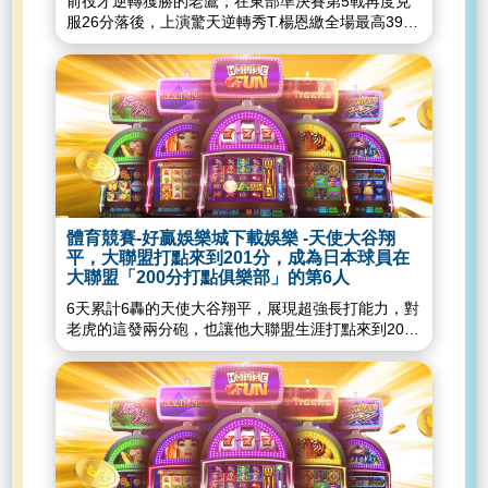
前役才逆轉獲勝的老鷹，在東部準決賽第5戰再度克
早下場。公鹿今在籃板數以51：39大勝籃網，其中
後，歐尼爾第6戰繳出41分、17籃板，布萊恩31分、
服26分落後，上演驚天逆轉秀T.楊恩繳全場最高39
進攻籃板比對手多6個，讓他們出現不少二波進攻機
11籃板，率隊扳平戰局；歐尼爾第7戰35分、13籃
分，加上L.威廉斯從板凳殺出，最終以109：106氣
會，此外快攻得分也以26：4比下對手，成為本場比
板，布萊恩30分、10籃板，歐布連線攜手率隊連贏
走七六人，系列賽搶先以3：2聽牌。以東部第5種子
賽致勝關鍵。公鹿的米德爾頓16投11中拿38分、10
兩場淘汰國王，前進總冠軍賽並以直落4擊敗籃網完
挺進季後賽的老鷹，在不被看好下，首輪先淘汰尼
籃板、5助攻、5抄截，亞德托昆波有30分、17籃
成3連霸。好贏娛樂城下載娛樂城-獲准開業通過了！
克，次輪碰上東部龍頭七六人，連兩場後來居上，締
板，J.哈勒戴貢獻21分、8籃板、5助攻。籃網杜蘭特
美國玩家準備拜訪新賭場度假村好贏娛樂城下載娛樂
造今年季後賽最大驚奇。楊恩在關鍵時刻的穩定發
32分、11籃板但也出現7次失誤，哈登下半場降溫，
城-公佈首季營收業績報告馬尼拉名勝世界這樣回應
揮，及這季加入的威廉斯展現價值，成為老鷹在這系
最終拿16分打卡，葛瑞芬12分，J.哈里斯
了好贏娛樂城下載娛樂城-疫情影響彩票收入大馬成
列賽領先關鍵。生涯首度打季後賽的楊恩，10戰有5
（JoeHarris）僅9分。亞德托昆波此仗20投12中，攻
功多多首三月淨利下滑六成好贏娛樂城下載娛樂城-
場飆破30分，平均貢獻29.4分、10.3助攻，昨飆出季
下30分、17籃板，米德爾頓16投11中，包括三分球8
全球玩家、廠商要失望了！G2EAsia博覽會延到這時
後賽生涯新高39分，尤其決勝節貢獻13分，成為逆
投5中，在上半場、下半場各拿19分，全場進帳團隊
間好贏娛樂城下載娛樂城...
轉功臣之一，他說：「無論差多少，我們就是不停戰
最高38分，外帶10籃板、5助攻及5抄截，也締造個
體育競賽-好贏娛樂城下載娛樂 -天使大谷翔
鬥，我為球隊感到驕傲。」今年季中透過交易加入老
人季後賽最高得分，J.哈勒戴21分、8助攻，3人直接
平，大聯盟打點來到201分，成為日本球員在
鷹的威廉斯，決勝節有如神助，連進5球拿下11分，
扛起球隊向前衝，佔球隊得分高達85.6%。公鹿此仗
大聯盟「200分打點俱樂部」的第6人
展現最強板凳的身手，正負值為全場最高的+31，楊
三分球手感不佳，如果把米德爾頓的8投5中拿掉，其
6天累計6轟的天使大谷翔平，展現超強長打能力，對
恩大讚：「他在第4節充滿侵略性，為球隊開啟一
他球員共出手25次只命中2球，接下來將回到籃網主
老虎的這發兩分砲，也讓他大聯盟生涯打點來到201
切。」T.楊恩攜手L.威廉斯飆分34歲的威廉斯生涯拿
場拚晉級，必須努力找回手感。好贏娛樂城下載娛樂
分成為日本球員在大聯盟「200分打點俱樂部」的第
過3座年度最佳第六人，這季除了替補扮演救火隊，
城-獲准開業通過了！美國玩家準備拜訪新賭場度假
6人。從台灣時間16日至今，大谷只有18日對老虎先
也輔佐楊恩成長。威廉斯認為，楊恩在這年紀能在場
村好贏娛樂城下載娛樂城-公佈首季營收業績報告馬
發登板奪勝那天未開轟，其他5戰都開砲，還包括19
上維持信心和冷靜，很不容易，也看好未來他會是名
尼拉名勝世界這樣回應了好贏娛樂城下載娛樂城-疫
日的雙響砲，也讓他以本季23轟並列全壘打王，生涯
人堂的一員，「當他有朝一日入選名人堂，這場比賽
情影響彩票收入大馬成功多多首三月淨利下滑六成好
全壘打數也來到70轟。在打點方面，大谷在這6天也
的表現，會是我想回顧的事情，他現在已是聯盟的巨
贏娛樂城下載娛樂城-全球玩家、廠商要失望了！
進帳9分，本季至今累計54分，生涯則達到201分。
星。」老鷹昨克服26分落後，追平NBA季後賽第4大
G2EAsia博覽會延到這時間好贏娛樂城下載娛樂城...
在大谷前面的「200分打點俱樂部」賢拜，則包括井
逆轉分差，第6戰將在明天登場，老鷹將回到主場力