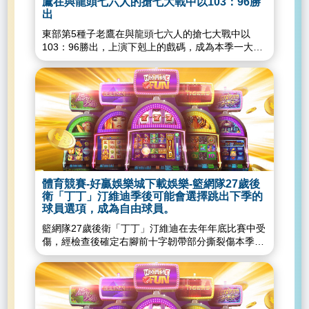
鷹在與龍頭七六人的搶七大戰中以103：96勝
和13籃板，成為隊史第5位在季後賽達成大三元的球
贏娛樂城下載娛樂城-公佈首季營收業績報告馬尼拉
出
員，賽後他特別感謝兩個人。24歲的布克在2015年
名勝世界這樣回應了好贏娛樂城下載娛樂城-疫情影
東部第5種子老鷹在與龍頭七六人的搶七大戰中以
首輪第13順位被太陽選中，經歷5年的職業生涯，今
響彩票收入大馬成功多多首三月淨利下滑六成好贏娛
103：96勝出，上演下剋上的戲碼，成為本季一大驚
年總算打進季後賽，且大放異彩。他表示，「保羅的
樂城下載娛樂城-全球玩家、廠商要失望了！
奇而老鷹陣中今年沒有人入選明星賽，成為1984年
加盟讓太陽隊有了靈魂，雖然他暫時無法出賽，但他
G2EAsia博覽會延到這時間好贏娛樂城下載娛樂城...
來，第2支沒有全明星球員還能闖進分部決賽的隊
仍不斷鼓勵我們，讓我不會迷失方向。」布克成為史
伍。東部頭號種子七六人在驟死戰不敵老鷹吞敗，球
上第三位未滿25歲就能在季後賽繳出40分大三元的
隊最大戰犯莫過於雙星之一的西蒙斯
球員，也成為隊史第2位在季後賽單場轟破40分，且
（BenSimmons），賽後恩比德（JoelEmbiid）在受
拿下大三元的球員。湖人傳奇球星布萊恩生前曾送給
訪時也直接點名比賽中西蒙斯的進攻選擇。第四節老
布克一句話「當個傳奇」，布克也將它刺在手臂上，
鷹以88：86領先七六人時，B.西蒙斯在籃下轉身過掉
奉為座右銘；巧合的是，布克首度打入季後賽，就兩
防守者，獲得絕佳的灌籃追平機會，想不到他竟人選
度碰上洛杉磯球隊湖人與快艇，G3也再度造訪史戴
擇傳球給隊友塞布林（​MatisseThybulle），最終塞
波中心主場。布克說，「布萊恩一直是我的心靈導
布林選擇上籃遭對手犯規，2罰1中錯失追平機會。在
師，也是我追隨的目標和偶像，他生前跟我說的話仍
體育競賽-好贏娛樂城下載娛樂-籃網隊27歲後
場上也能很明顯看到，恩比德用肢體動作表達對西蒙
銘記在心，也砥礪我實踐夢想。」好贏娛樂城下載娛
衛「丁丁」汀維迪季後可能會選擇跳出下季的
斯的這個決定有多不滿。老鷹這季陣容年輕，球隊核
樂城-獲准開業通過了！美國玩家準備拜訪新賭場度
球員選項，成為自由球員。
心「少主」T.楊恩（TraeYoung）和砍下全隊最高的
假村好贏娛樂城下載娛樂城-公佈首季營收業績報告
籃網隊27歲後衛「丁丁」汀維迪在去年年底比賽中受
27分的赫特（KevinHuerter）都只有22歲。楊恩生涯
馬尼拉名勝世界這樣回應了好贏娛樂城下載娛樂城-
傷，經檢查後確定右腳前十字韌帶部分撕裂傷本季也
首度站上季後賽舞台，展現過人膽識，他在搶七大戰
疫情影響彩票收入大馬成功多多首三月淨利下滑六成
提前報銷，不過今有美媒爆料，丁丁季後可能會選擇
中，繳出21分、10助攻，這系列賽平均貢獻29分、
好贏娛樂城下載娛樂城-全球玩家、廠商要失望了！
跳出下季的球員選項，成為自由球員。汀維迪是在去
10.9助攻，表現亮眼。老鷹這季沒有球員入選明星
G2EAsia博覽會延到這時間好贏娛樂城下載娛樂城...
年12月底隊上黃蜂時的比賽中撕裂了他的ACL韌帶，
賽，楊恩是去年入選，他們卻能接連擊敗尼克、七六
原先被視為球隊關鍵X因子的他，因為這次的傷勢導
人闖進東部決賽，成為自1984年季後賽改制以來，
致剩餘例行賽完全報銷，在經過半年復原後，他接下