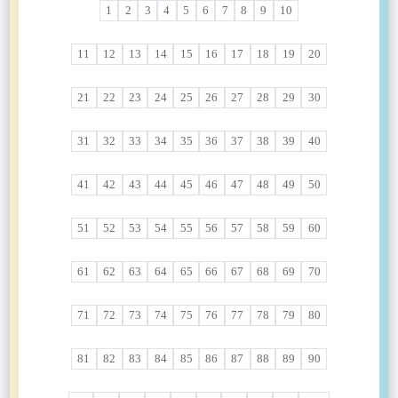
（BenSimmons）連兩年入選防守第一隊，儘管防守
由於加索無法從左腳手術中健康，上月底遭到球隊釋
1
2
3
4
5
6
7
8
9
10
獲得外界肯定，但進攻和罰球依舊乏善可陳，他也成
出，不過當時他表示，自己沒有要退休，球團此舉是
為東部龍頭七六人在分部準決賽遭淘汰的最大戰犯。
為了讓他好好養傷。只是今天拓荒者教頭史塔茲透
11
12
13
14
15
16
17
18
19
20
B.西蒙斯在休賽季期間有可能被七六人當作交易籌
露，讓加索轉教練的計畫從釋出他時就有了，目前加
碼，美媒認為換來拓荒者雙槍之一的麥考倫
索還在西班牙，等他回來後就會成為教練團一員。39
（CJMcCollum）最為適合。B.西蒙斯季後賽弱點今
歲加索過去效力18年的NBA經驗，曾經6次入選全明
21
22
23
24
25
26
27
28
29
30
年再度被對手放大針對，季後賽罰球命中率僅
星、2度隨湖人拿下總冠軍。好贏娛樂城下載娛樂城-
34.2%，創下史上最低紀錄。不僅罰球罰不進，例行
獲准開業通過了！美國玩家準備拜訪新賭場度假村好
賽場均能攻下14.3分的他，在與老鷹的系列賽中平均
31
32
33
34
35
36
37
38
39
40
贏娛樂城下載娛樂城-公佈首季營收業績報告馬尼拉
只有9.9分，最後第7戰，更只有5分，決勝節更神
名勝世界這樣回應了好贏娛樂城下載娛樂城-疫情影
隱，七六人輸球後他成為眾矢之的。七六人昨在東部
響彩票收入大馬成功多多首三月淨利下滑六成好贏娛
41
42
43
44
45
46
47
48
49
50
準決賽遭到老鷹淘汰正式放暑假。根據外媒統計，西
樂城下載娛樂城-全球玩家、廠商要失望了！
蒙斯今年季後賽罰球命中率僅34.2%，創下史上最低
G2EAsia博覽會延到這時間好贏娛樂城下載娛樂城...
紀錄。不僅罰球罰不進，西蒙斯出手意願也相當低
51
52
53
54
55
56
57
58
59
60
落，在東部準決賽第四節幾乎神隱，7場比賽最末節
僅出手過3次，昨天第七戰還放掉進攻機會硬要傳給
61
62
63
64
65
66
67
68
69
70
被對手守死的隊友，成為眾矢之的。如何改善西蒙斯
慘不忍睹的投球問題，成為七六人休賽季最大的功
課，主帥瑞佛斯（DocRivers）受訪時不願透露太多
71
72
73
74
75
76
77
78
79
80
細節，只說球團會用對的方式幫助這位當家球星進行
訓練。《ESPN》記者溫德霍茲（BrianWindhorst）
81
82
83
84
85
86
87
88
89
90
則在節目上爆料，西蒙斯這個夏天將會努力增進自己
的技術，「現在都還是紙上談兵，但他們正在討論要
不要讓他從左手投籃改成右手投籃。」事實上，西蒙