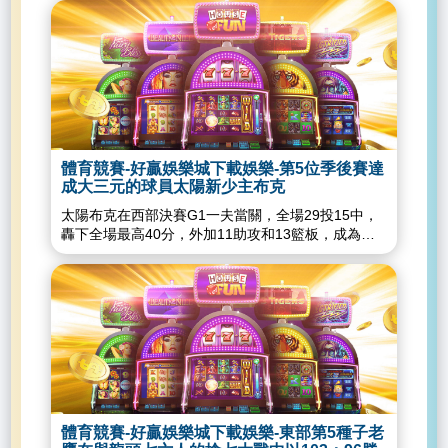
陽春砲先馳得點，海盜在下一局靠著三支安打扳平比
了初步的補強，從大都會隊獲得後援投手巴恩斯
會延到這時間好贏娛樂城下載娛樂城...
數。不過地主沒能高興太久，印地安人在7局就靠著
（JacobBarnes），不過根據藍鳥隨隊記者史密斯
羅沙里歐（EddieRosario）的二壘安以及奈勒
（BenNicholson-Smith）的消息指出，接下來要發生
（JoshNaylor）的適時安打再度進帳超前分，終場就
更大的交易可能會比較困難，因為非爭冠球隊將頂級
以2：1險勝。台灣好手張育成在6局代打先發投手亨
老將後援投手的價碼提得很高。目前藍鳥有10為投手
特吉（SamHentges）的棒次，在等了一顆壞球後，
在傷兵名單當中，有後援投手柏魯奇
相中86英里的滑球出棒，敲出三壘方向滾地球遭刺
（RyanBorucki）、菲爾普斯（DavidPhelps）及多
殺，打擊率下跌至1成68，在台灣時間18日開轟後，
力斯（RafaelDolis）等好手，另外農場頭號新秀、百
目前連三場出賽都繳白卷。印地安人明星三壘手拉米
大新秀排行第9名的皮爾森（NatePearson）也受傷
體育競賽-好贏娛樂城下載娛樂-第5位季後賽達
瑞茲昨因腳傷休息，張育成獲得代班先發機會，守備
病所苦，最近才在3A努力恢復身手。好贏娛樂城下載
成大三元的球員太陽新少主布克
上雖滴水不漏，但4打數0安打還被三振1次，由於2
娛樂城-獲准開業通過了！美國玩家準備拜訪新賭場
太陽布克在西部決賽G1一夫當關，全場29投15中，
位主力球員即將傷癒歸隊，若他打擊再無表現，可能
度假村好贏娛樂城下載娛樂城-公佈首季營收業績報
轟下全場最高40分，外加11助攻和13籃板，成為隊
會是下放人選之一。打擊若再無表現恐淪下放人選之
告馬尼拉名勝世界這樣回應了好贏娛樂城下載娛樂
史第5位在季後賽達成大三元的球員同時還寫下神巧
一拉米瑞茲前天第8局搶攻本壘，左腳踝不慎受傷提
城-疫情影響彩票收入大馬成功多多首三月淨利下滑
合。太陽布克成為繼1993年傳奇球星「惡漢」巴克
前退場，今年內野4個位置都守過的張育成，本季第4
六成好贏娛樂城下載娛樂城-全球玩家、廠商要失望
利（CharlesBarkley）後，隊史首位繳出40分大三元
次先發守三壘、第10次以三壘手出賽，3次守備機會
了！G2EAsia博覽會延到這時間好贏娛樂城下載娛樂
的球星。巴克利在1993年曾在季後賽攻下43分、15
都沒發生失誤，4次打擊卻繳白卷，球都沒能打出內
城...
個籃板和10次助攻，但巧合的是那場比賽也是120：
野，本季打擊率降至0.170。張育成6月打擊率
114，同時也是西部決賽和主場。巴克利退休後轉任
0.200（25打數5安打）、全壘打2發、打點7分都是
球評，也喜歡在媒體上公開預測，但屢屢遭打臉，被
今年單月最高，但出賽11場僅4場、近7場僅1場有安
封為「西方糗爺」，成為超級反指標，他今天在節目
打，由於5月相繼受傷的DH雷耶斯、捕手培瑞茲都將
上大膽預測，公鹿將奪下今年總冠軍。太陽新少主布
於本週展開復健賽，一旦兩人陸續傷癒復出，他與菜
克（DevinBooker）本季生涯首度站上季後賽舞台，
鳥克雷門特都是下放人選。好贏娛樂城下載娛樂城-
體育競賽-好贏娛樂城下載娛樂-東部第5種子老
就展現大將之風，今在西部決賽豪取40分、11助攻
獲准開業通過了！美國玩家準備拜訪新賭場度假村好