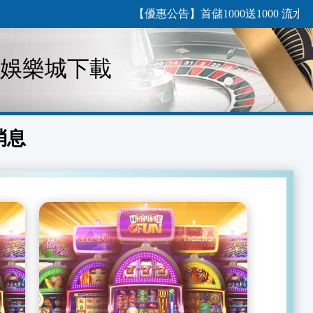
【優惠公告】首儲1000送1000 流水倍率20
娛樂城下載
消息