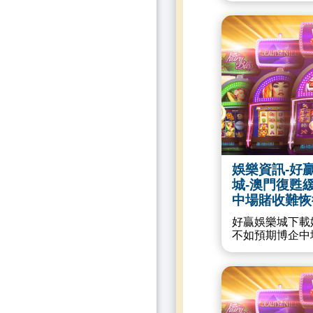
所在國家無法奪
變，起因疑是汪
罪,迪拜警方抓
數：93.3%歐
當發言。6月5
表示，他們的刑
所在的國家，幾
結婚4週年，兩
收到了來自國際
歐洲杯冠軍。從1
幸福，並露出高
群商店出售仿牌
屆歐洲杯，只有1
德晉集團主席陳
中，警方查獲了
這個魔咒。當年
以軒和老公澳門
馳、Boss、香
中，點球擊敗葡
主席陳榮煉感情
阿迪達斯、勞力
進行的歐洲杯，
女，目前重心都
名的皮革製品、
球隊捧起德勞內
群網站分享家庭
太陽鏡。警察行
靈」率高達93.3
週年的日子，她
罕默德•阿爾努
軍是英超切爾西
的2份大禮。相
沒收了這些產品
的英格蘭，能否
美洲豹系列鑽戒
律行動。阿治曼
魔咒呢？切爾西
娛樂資訊-好
雅，還附上同品
業保護主任SaudSu
一魔咒需破除歐洲
「HappyAnnive
城-澳門復甦
表示，該團隊將
足球,西班牙,
字樣，顯見是為
他說，從今年1
中場賭收難恢
添一魔咒需破除
訂做，小倆口也
內查獲了超過30
戰難大勝魔咒指
好贏娛樂城下載
情滿溢幸福甜蜜
姆的假貨。他補
的15屆歐洲杯
不如預期博企中
婚四周年紀念陳榮
業欺詐減少了3%
有東道主參賽的，
%據外媒報導，
駿創建,安以軒
錢,假冒產品,網
南斯拉夫和歐洲杯
(SanfordC.B
念其他人都在看
詐騙金額約31
歐洲杯。除了這
決策會議上，美
套利何超瓊背後
載娛樂城-娛樂
參加的揭幕戰，
總裁BillHorn
玩家等待已久了
樂城-註冊優惠
負，贏球的比例
中國中場收入回
完全運營”●捕魚
樂城-立即前往
揭幕戰上贏球僅出