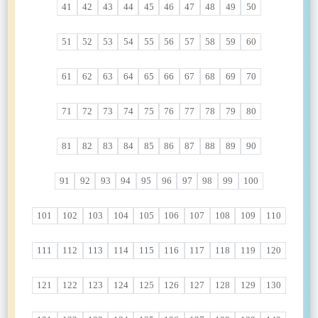
透,卡爾靠頭獎獎金投資房產讓資產翻倍還娶到學生
蘇里人隱私和安全的立法，都是密蘇里州的勝利。美
41
42
43
44
45
46
47
48
49
50
州2021年通過的體彩法，同時開放零售投注商在球
時代的女神英國”樂透包租公”傳正辦理離婚狼狽蓄胡
國,強力球,彩票,密蘇里州,彩票銷售,密蘇里州通過彩
場及北美印第安部落經營的娛樂場所營業。該州政府
樣貌目光引發熱議然而去年10月妮可被拍到不再戴婚
票法案-其他人都在看:●再賣美高梅國際持股套利何超
總計將核發20張網絡體彩經營牌照，職業體育團體及
戒，卡爾也已搬出兩人同住的豪宅，友人向媒體爆
瓊背後打什麼算盤？●菲律賓玩家等待已久了！這些
51
52
53
54
55
56
57
58
59
60
部落各10張。雖然不是所有牌照都會在今年生效，但
料，夫妻正在辦理離婚，由於雙方沒有簽署婚前協
場所獲准恢復完全運營”●捕魚機-玩好捕魚遊戲的幾
可以期待亞利桑那州今年下半在體彩方面應有更多投
議，妮可有望分得卡爾一半的財產。此外，近日卡爾
大要素相關娛樂資訊:通博娛樂城HOYA娛樂城眾發娛
61
62
63
64
65
66
67
68
69
70
注選擇。康涅狄格州康州的兩間賭場─金神賭場
被拍到滿臉鬍渣，在工地裡推著水泥推車的畫面，外
樂城贏家娛樂城好贏娛樂城下載娛樂城金合發娛樂城
（MoheganSun）和快活豪華大賭場
界盛傳他與妻子離婚後，被迫另尋住處，才會急著自
博馬娛樂城九州娛樂城THA-九州娛樂LEO-九州娛樂
（FoxwoodsResort），預期今年晚些時候就會推出
己蓋房子。卡爾近日工地推水泥相片引發熱議彩票,
i88娛樂城通博娛樂城娛樂城-AV影城現金版娛樂城出
71
72
73
74
75
76
77
78
79
80
網絡及零售體彩投注服務。康州的樂透彩票運營機構
英國,頭獎,樂透,卡爾近日工地推水泥相片引發熱議-其
款娛樂城 好贏娛樂城下載娛樂城...
同時正在推動移動投注服務，換句話說，康州賭客將
他人都在看:●再賣美高梅國際持股套利何超瓊背後打
81
82
83
84
85
86
87
88
89
90
享有3種移動投注選項。康涅狄格彩票公司
什麼算盤？●菲律賓玩家等待已久了！這些場所獲准
（TheConnecticutLottery）也可以和至多15家零售
恢復完全運營”●捕魚機-玩好捕魚遊戲的幾大要素相
投注業者合作，額外推出實體體彩零售站。此外，康
關娛樂資訊:通博娛樂城HOYA娛樂城眾發娛樂城贏家
91
92
93
94
95
96
97
98
99
100
州的每日夢幻體育供應商這個秋季可能不得不暫停運
娛樂城好贏娛樂城下載娛樂城金合發娛樂城博馬娛樂
營，以為了通過經營授權程序。弗羅里達弗州今年4
城九州娛樂城THA-九州娛樂LEO-九州娛樂i88娛樂城
月作為全面博彩條約的一部分通過了體彩，但相關法
101
通博娛樂城娛樂城-AV影城現金版娛樂城出款娛樂
102
103
104
105
106
107
108
109
110
案仍待聯邦政府通過。當地的塞米諾爾部落
城 好贏娛樂城下載娛樂城...
（SeminoleTribe）或將被允許在其7間賭場開設零售
111
112
113
114
115
116
117
118
119
120
體彩投注站，但是否進一步擴大至移動博彩領域仍有
待觀察。該州的相關條約也允許部落、弗州投注機構
及第三方體彩運營商建立營收共享合作，藉此提供更
121
122
123
124
125
126
127
128
129
130
多體彩投注選項，但這也可能面臨聯邦政府的審查。
與此同時，DraftKings和FanDuel正在推動一項單獨