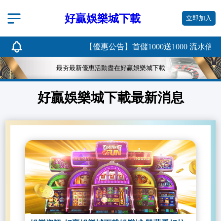
好贏娛樂城下載
立即加入
【優惠公告】首儲1000送1000 流水倍率20
最夯最新優惠活動盡在好贏娛樂城下載
好贏娛樂城下載最新消息