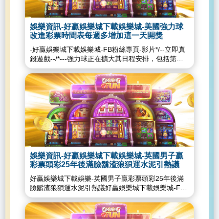
樂i88娛樂城通博娛樂城娛樂城-AV影城現金版娛樂城
博相關的交易（包括足球博彩）的條件。該指令上寫
分、6.4籃板、4.8助攻是太陽重要的火力來源，Paul
樂城下載娛樂城...
出款娛樂城 好贏娛樂城下載娛樂城...
道：「線上足球博彩已經變得非常簡單。」「玩家可
也曾稱讚小老弟非常成熟，成長很快，Booker也是自
以在手機上看到賠率並在線進行足球投注。我們前所
2012年KevinDurant(23歲又210天)後，在總冠軍賽
娛樂資訊-好贏娛樂城下載娛樂城-美國強力球
未有的可以如此輕鬆的接觸及加入線上足球博彩。」
中最年輕的球隊頭號得分手。太陽2位球星在季后賽
改進彩票時間表每週多增加這一天開獎
根據VietnamNet的一份報道，非法足球博彩的增長
用令人驚豔的表現佔據FMVP預測榜的前2名，而2屆
-好贏娛樂城下載娛樂城-FB粉絲專頁-影片*/--立即真
——估計每年收入約為100億美元——部分原因是過
年度MVP字母哥則因在東區決賽G4受傷，目前歸期
錢遊戲--/*---強力球正在擴大其日程安排，包括第三
於嚴格的法規阻礙了對該行業的投注。富國島
還未知，所以僅排第3位，若能及時回歸，要拿
次每週抽籤一次廣受歡迎的州際彩票遊戲。美國強力
CoronaResort儘管2017年體育博彩通過一項為期五
FMVP也不是難事，例行賽2度交手太陽，字母哥場
球改進彩票時間增加每週一抽獎彩票官員證實，強力
年的試點計劃實現了合法化，該第06號法令被認為對
均可得40分、有60%投籃命中率，是本季對陣太陽
球計劃從8月23日開始增加週一晚上的抽獎。在幾乎
足球、賽馬及賽狗的投注過於嚴格。其還要求最低註
(至少2場比賽)中得分最高的球員。字母哥的雄鹿隊
沒有人提出反對意見的公眾意見徵詢期之後，強力球
冊資本為1萬億越南盾（4,350萬美元）。由於足球博
友也不是省油的燈，二當家KhrisMiddleton以季后賽
官員決定增加第三次每週抽獎。紐約州博彩委員會執
彩僅限於國際足聯批准的外國賽事——英超聯賽和西
場均23.4分排在第4，射手JrueHoliday排在第5，至
行董事羅伯特·威廉姆斯解釋說，管理強力球遊戲的
班牙的西甲聯賽等熱門聯賽是禁區——該法令未能吸
於第6名給了場均「雙十」的太陽狀元郎
多州彩票協會(MUSL)得出結論，更頻繁的抽獎會吸
引任何願意嘗試越南合法體育博彩的投資者。一年
DeandreAyton。NBA,FMVP,太陽,雄鹿,保羅,字母哥
引更多客戶，並已通過了協會規則的變更，將於
前，越南財政部(MOF)宣佈計劃出台一項新法令，允
奪FMVP機率被擠到第三-其他人都在看:●再賣美高梅
2021年8月23日生效，抽獎進行三次一周，而不是兩
許對更多國際足球賽事進行投注，但該計劃目前並無
國際持股套利何超瓊背後打什麼算盤？●菲律賓玩家
週。”遊戲的所有其他方面，包括賠率、每張門票2美
任何進展。據當地媒體報導，該部門曾上個月建議將
等待已久了！這些場所獲准恢復完全運營”●捕魚機-
娛樂資訊-好贏娛樂城下載娛樂城-英國男子贏
元的成本和1美元的PowerPlay乘數，將保持不變。
允許當地人在賭場賭博的試點計劃延長至2024年。
玩好捕魚遊戲的幾大要素相關娛樂資訊:通博娛樂城
彩票頭彩25年後滿臉鬍渣狼狽運水泥引熱議
抽獎前購買強力球彩票的截止時間也將不受影響。週
最初的計劃是允許三個賭場可以讓當地人入內賭博，
HOYA娛樂城眾發娛樂城贏家娛樂城好贏娛樂城下載
好贏娛樂城下載娛樂-英國男子贏彩票頭彩25年後滿
一的抽獎增加了強力球目前週三和周六的兩次夜間抽
但迄今僅一間賭場或授予牌照，即富國島上的
娛樂城金合發娛樂城博馬娛樂城九州娛樂城THA-九
臉鬍渣狼狽運水泥引熱議好贏娛樂城下載娛樂城-FB
獎。抽籤於美國東部時間晚上10:59在佛羅里達州奧
CoronaResort&Casino。-其他人都在看:●再賣美高
州娛樂LEO-九州娛樂i88娛樂城通博娛樂城娛樂城-
粉絲專頁-影片*/--立即真錢遊戲--/*---人生真的會因為
蘭多環球影城現場直播。美國,強力球,彩票,密蘇里州,
梅國際持股套利何超瓊背後打什麼算盤？●菲律賓玩
AV影城現金版娛樂城出款娛樂城 好贏娛樂城下載娛
意外致富而永遠順遂嗎？英國一名男子25年前因為中
彩票銷售,強力球增加抽獎希望吸引更多客戶彩票銷
家等待已久了！這些場所獲准恢復完全運營”●捕魚
樂城...
樂透致富，後來靠獎金投資房地產獲得巨大成功傳為
售重大變化COVID-19損害了全國的彩票銷售，因為
機-玩好捕魚遊戲的幾大要素相關娛樂資訊:通博娛樂