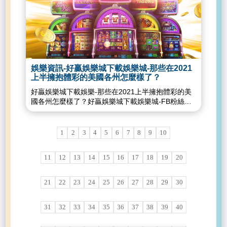
佳話，但近日他被媒體捕捉狼狽的一面，怎麼回事？
美國人在2020年旅行較少，並且被州官員告知要在
城HOYA娛樂城眾發娛樂城贏家娛樂城好贏娛樂城下
英國男子卡爾將獎金投資房地產而成為「樂透包租
很長一段時間內待在家裡。Powerball和
載娛樂城金合發娛樂城博馬娛樂城九州娛樂城THA-
公」英國48歲男子卡爾(KarlCrompton)，23歲時買
MegaMillions是美國最受歡迎的兩種彩票遊戲，其回
九州娛樂LEO-九州娛樂i88娛樂城通博娛樂城娛樂城-
彩票中頭獎，抱回的獎金高達1090萬英鎊，他沒有
應是取消了起始累積獎金並保證在開獎之間增加獎
AV影城現金版娛樂城出款娛樂城 好贏娛樂城下載娛
一夜致富而滿足，反而聰明的投資房產，精準的眼光
金。強力球還考慮向海外擴張以增加銷售額。考慮將
樂城...
讓他的獎金資產翻倍，一度風光也登上媒體版面，成
澳大利亞加入45個州，加上獲准參與的華盛頓特區、
為佳話。不過去年傳出卡爾與妻子婚變，女方分得巨
波多黎各和美屬維爾京群島，導致愛達荷州威脅要退
娛樂資訊-好贏娛樂城下載娛樂城-那些在2021
額贍養費，近日他又被英國媒體拍到滿臉鬍渣在工地
出。愛達荷州的立法者對澳大利亞反對槍支權利表示
上半擁抱體彩的美國各州怎麼樣了？
推水泥車，狼狽的模樣引發熱議。將獎金投資房地產
擔憂，這與富裕的共和黨人的觀點形成鮮明對比。愛
好贏娛樂城下載娛樂-那些在2021上半擁抱體彩的美
英國男子卡爾資產翻倍一度成為話題英國《鏡報》報
達荷州共和黨領導人認為，澳大利亞可以利用其來自
國各州怎麼樣了？好贏娛樂城下載娛樂城-FB粉絲專
導，卡爾在成為富翁前，只是連鎖電器賣場的實習
強力球的相關收入，在國際論壇上進一步表達對槍支
頁-影片*/--立即真錢遊戲--/*---盤點美國2021上半年
生，1996年他23歲時，在母親建議下買了一張彩
的反對。當強力球在4月份宣布那些在DownUnder的
通過體彩合法的各州，是否一併允許網絡體彩上路，
票，幸運中了頭獎，獲得高達1090萬英鎊的獎金。
擴張計劃被擱置時，愛達荷州官員表示他們將繼續留
法規特色為何，體彩實際上線時間又在何時？美國
隨後他用這筆錢為家人買下一座莊園及豪車，並度假
在彩票組織中。雖然引入澳大利亞不會在2021年發
1
2
3
4
5
6
7
8
9
10
2018年宣布體彩解禁後掀起各州網絡體彩浪潮迎接
長達1年，剩餘的獎金則拿去投資房地產。1996年卡
生，但增加每週的第三次開獎。MUSL表示，它仍計
2021下半年的同時，讓我們回顧一下，美國自2018
爾贏得樂透頭獎憑藉自身努力培養精準的投資眼光，
劃在未來幾年進行國際擴張。與澳大利亞一起，強力
11
12
13
14
15
16
17
18
19
20
年通過體彩合法化以來，帶動各州的網絡體彩浪潮！
卡爾在英國各地購入房產，並成功建立起自己的「出
球運營商希望包括英國。美國,強力球,彩票,密蘇里州,
今年上半，共計有9個州成為最新通過體育博彩合法
租帝國」，這位樂透包租公的身價估計翻漲至2200
彩票銷售,強力球計劃在未來幾年進行國際擴張密蘇
的新市場，以下介紹這些州有關體彩相關規範和重點
萬英鎊，也成為英國較知名的樂透頭獎中獎者之一。
里州彩票法案通過在其他彩票新聞中，密蘇里州州長
21
22
23
24
25
26
27
28
29
30
項目，以及可望實際展開投注的最快時間點！亞利桑
2006年，卡爾與學生時期的女神妮可(NicoleRoach)
邁克·帕森(R)簽署了一項立法，允許該州的彩票中獎
那州亞利桑那州政府官員目標在今年9月初推動零售
結婚，並誕下一名孩子，同時事業版圖也不斷擴張，
者保持匿名。新法律規定，彩票官員或其他人在未經
及網絡體彩上線。業界領導體育博彩公司如
31
32
33
34
35
36
37
38
39
40
生活幸福順遂羨煞不少人。卡爾靠頭獎獎金投資房產
彩票中獎者同意的情況下公開透露彩票中獎者的姓名
DraftKings和FanDuel，皆已和該州職業體育聯盟達
讓資產翻倍還娶到學生時代的女神彩票,英國,頭獎,樂
屬於輕罪。帕森在一份聲明中說，我們對任何保護密
成合作，預料將是第一批上線的品牌之一。亞利桑那