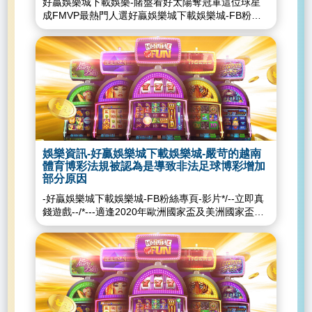
好贏娛樂城下載娛樂-賭盤看好太陽奪冠軍這位球星
了，第3球中柱，第4球被意大利門將扑出。意大利第
城HOYA娛樂城眾發娛樂城贏家娛樂城好贏娛樂城下
AV影城現金版娛樂城出款娛樂城 好贏娛樂城下載娛
態，才能真正感受到競猜型彩票帶來的樂趣和價值。
成FMVP最熱門人選好贏娛樂城下載娛樂城-FB粉絲
2、5球也被英格蘭門將撲下，不過英格蘭第5球比賽
載娛樂城金合發娛樂城博馬娛樂城九州娛樂城THA-
樂城...
建設責任體彩助力國家戰略近年來，中國體育彩票在
專頁-影片*/--立即真錢遊戲--/*---7月8日，總決賽才
不進，意大利以3-2勝利，繼1968年之後在歐洲杯封
九州娛樂LEO-九州娛樂i88娛樂城通博娛樂城娛樂城-
各項工作中都把“責任”二字放在重中之重的引領地
只打了一場，但FMVP已經有眉目，克里斯-保羅高居
王。倫敦「歐洲大戰」溫布利球場（溫布利體育場）
AV影城現金版娛樂城出款娛樂城 好贏娛樂城下載娛
位，充分詮釋了國家公益彩票的意義。由於今年有歐
榜首。博彩公司看好太陽隊將奪下奪冠保羅第一次打
登場，儘管英國與歐洲新冠肺炎疫情依然堅持（但至
樂城...
洲杯、奧運會等大賽，競猜型遊戲更致力於通過大賽
總決賽，首戰就拿下了32分9次助攻。如果現在就結
少6萬6000名英國進場觀戰。英格蘭總教練紹斯隊特
向社會公眾傳遞三方面的正向價值理念：一是“娛樂
束，他當然是MVP，但至少還剩下3場，他也是呼聲
（加雷斯南門）在1996年的歐洲杯，當時英格蘭在4
競猜”，即體驗賽事激情、樂享快樂生活；二是“理性
最高的。賭城已經開出賠率，保羅以-125的賠率成為
強賽對決德國，打1-1平手，以12完PK戰定勝負，雙
競猜”，即遠離非法彩票、倡導理性購彩；三是“健康
最有可能的FMVP。這表示相當於1賠0.8。在比賽還
方先各進5球，紹斯蓋特為英格蘭踢第6球，結果卻被
競猜”，即傳播體育價值、引導健康生活。 聚焦
有數場時，這是是非常低的賠率，其他人的賠率都超
德國門將救下，緊接著德國球踢進第6，比賽結束，
服務球迷、體育迷群體，促進體育娛樂環境淨化與健
過1。這也表示，博彩公司看好太陽奪冠。以保羅季
德國挺進決賽，最後還是拿下冠軍。25年之後，紹斯
康發展，中國體育彩票競猜遊戲正不斷致力於向公眾
后賽的表現，他成為最佳實至名歸。但有一個前提條
蓋特新聞夢重演。英國自我號稱是“足球祖國”，但
傳達正向的價值。實際上，競猜型彩票也正在體育迷
娛樂資訊-好贏娛樂城下載娛樂城-嚴苛的越南
件，首先太陽得奪冠，才有可能成為FMVP。
1966年世界杯是英格蘭歷史悠久的唯一一次，此後
體育博彩法規被認為是導致非法足球博彩增加
群體和購彩者群體之間搭建一座橋樑。一方面競猜遊
NBA,FMVP,太陽,雄鹿,保羅,保羅成為今年FMVP最熱
經歷了一次世界杯，此後又一次踢進了比賽。至於曾
部分原因
戲讓更多的球迷群體參與到競猜比賽中，享受競猜樂
門人選聯盟官網選出6位有望FMVP的球員，太陽核
邁入第16屆歐洲國家足球隊（歐洲足協歐洲錦標
趣的同時，也為國家公益事業做出貢獻；另一方面通
-好贏娛樂城下載娛樂城-FB粉絲專頁-影片*/--立即真
心控衛「CP3」ChrisPaul(保羅)名列第1，太陽
賽）），英格蘭隊只拿過第三個人隊名，今年第一次
過引導購彩者關注和參與體育運動，擴大我國的體育
錢遊戲--/*---適逢2020年歐洲國家盃及美洲國家盃的
DevinBooker排在第2，雄鹿當家球星「字母哥」
進進冠軍賽，但還是與打杯擦身而過。-其他人都在
人口，切實為體育強國、健康中國戰略目標的實現做
舉行，越南嚴苛的體育博彩法規被認為導致非法足球
GiannisAntetokounmpo則被擠到第3。Paul季后賽場
看:●再賣美高梅國際持股套利何超瓊背後打什麼算
出貢獻。-其他人都在看:●再賣美高梅國際持股套利何
博彩的增加。非法足球博彩的增長部分原因是過於嚴
均18.1分、8.7次助攻、1.4抄截，在西區決賽G6飆出
盤？●菲律賓玩家等待已久了！這些場所獲准恢復完
超瓊背後打什麼算盤？●菲律賓玩家等待已久了！這
格的法規阻礙了對該行業的投注適逢2020年歐洲國
41分追平生涯季后賽新高，各項紀錄比肩「俠客」
全運營”●捕魚機-玩好捕魚遊戲的幾大要素相關娛樂
些場所獲准恢復完全運營”●捕魚機-玩好捕魚遊戲的
家盃及美洲國家盃的舉行，越南嚴苛的體育博彩法規
ShaquilleO'Neal和「籃球之神」MichaelJordan，他
資訊:通博娛樂城HOYA娛樂城眾發娛樂城贏家娛樂城
幾大要素相關娛樂資訊:通博娛樂城HOYA娛樂城眾發
被認為導致非法足球博彩的增加。越南國家銀行本月
出色的領導力也是太陽能睽違28年重返總冠軍賽的關
好贏娛樂城下載娛樂城金合發娛樂城博馬娛樂城九州
娛樂城贏家娛樂城好贏娛樂城下載娛樂城金合發娛樂
發布了一項指令，要求銀行和支付公司避免創造可能
鍵。NBA,FMVP,太陽,雄鹿,保羅,聯盟官網選出6位有
娛樂城THA-九州娛樂LEO-九州娛樂i88娛樂城通博娛
城博馬娛樂城九州娛樂城THA-九州娛樂LEO-九州娛
鼓勵客戶使用支付賬戶、銀行卡和電子錢包進行與賭
望FMVP球員而年僅24歲的Booker季后賽場均27
樂城娛樂城-AV影城現金版娛樂城出款娛樂城 好贏娛