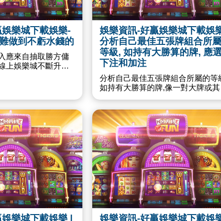
贏娛樂城下載娛樂-
娛樂資訊-好贏娛樂城下載娛樂
難做到不虧水錢的
分析自己最佳五張牌組合所
等級, 如持有大勝算的牌, 應
入應來自抽取勝方傭
下注和加注
線上娛樂城不斷升降
數，為了通過調整來
分析自己最佳五張牌組合所屬的等級
資金額，例如將上盤
如持有大勝算的牌,像一對大牌或其
會吸引投資者下注上
更強成手時,便應選擇下注和加注垃
盤的數量增大，再增
牌-指既沒有和出面的公共牌組成最
，以刺激投資者下注
一對對子,又沒希望靠餘下的公共牌
傭金的目的。獨盤在
成成手.在一般情形下,玩家都須把
盤同下盤對賭，專家
的垃圾牌,如垃圾般立即棄掉,切記
件，而以傭金作為收
留戀.有潛質的牌-那就要採用跟注
所有上、下盤都能夠
略,希望靠跟著派發的公共牌,來組
中的許多比賽都會有
手取勝.大勝算的牌-像已持有一對
數投資者的青睞，上
或其他更強成手時,便應選擇下注和
也必然難以平衡，這
注優秀的撲克高手就是指那些既能
司的風險也就增大
用進取型策略又能靈活地加入其他
大利潤的機會也隨之
巧的玩家.真正高手的玩法, 令其他
盤的比賽投入大量的財
手難以估計到他們的虛實和所持底
究，確實能比一般人
娛樂城下載娛樂 |
娛樂資訊-好贏娛樂城下載娛樂
的強弱,撲克高手又往往能夠把在輸