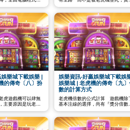
好贏娛樂城下載爺」
擬真人的百家樂。 除此之外，遊
中那些經常被別人牽著鼻子走的玩家
再賣美高梅國際持股套
的操作，無法隨意的
娛樂城是聚集結合百種性格玩老虎
盡完整的解讀，以期
機還有各款吃角子的機型，更能配
都是實力最弱,而經常輸多贏少的一
什麼算盤？●菲律賓玩
束打遊戲機，否則只
的場所，玩家有保守謹慎的，也有
，儘量避開遊戲機程
不同性格的客人，是故將吃角子遊
推薦娛樂城(出金穩定):●註冊即送10
這些場所獲准恢復完
運轉﹐直至投入的金
孤寒過份的，娛樂城沒有硬性的規
落入遊戲機的圈套，
機的玩法，分為三大部份的說明，
元體驗金●九州娛樂城●LEO●THA
-玩好捕魚遊戲的幾大
化完﹐遊戲機才會傍
定，非得有錢才准予入場，也無強
戲機，雖不是件好玩
從中挑選適合自已興趣的遊戲機型
博娛樂城其他人都在看:現金版-優
:通博娛樂城HOYA
的狀況﹐是遊戲機最
玩家，不可以投注最低的額度。 
迷而不失理性，換成
使娛樂是「投其所好」的遊戲，再
容●註冊即送100元體驗金●首存百
城贏家娛樂城好贏娛
，大半打遊戲機的打
此玩老虎機投注線額，最低分的客
遊戲機的改變快如翻
娛樂場那能放棄得之不昜的客人，
百存1,000送1,000●再存加贈50%
金合發娛樂城博馬娛
種不能間斷的遊戲轉
人，佔有大半的比率，遊戲花費金
機型，枚不勝舉的推
吃角子遊戲機反成喧賓奪主的現象
存加贈30%-好贏娛樂城下載娛樂城
HA-九州娛樂LEO-九
擔餵食的本錢，才願
不多，有著同等的服務，或許時來
有的吃角子遊戲機
同人為主導的賭檯，有平分秋色的
FB粉絲專頁-影片*/--立即真錢遊戲--/
城通博娛樂城娛樂城-
﹐是故玩老虎機要有
轉中得大獎，不是沒有發生過的幸
要先同遊戲機場的服
量，是娛樂城當初未能料到的轉變
---其他人都在看:●再賣美高梅國際
娛樂城出款娛樂城 好贏
，『適可而止』的停
事，反正抱著棺材店老闆說的：『
用的代幣，投幣一次
遊戲花樣一、傳統式老虎遊戲機 
股套利何超瓊背後打什麼算盤？●
..
機的轉動與獎賞，圖
有一次等到你』。 這類的客人，
操作次數多是滿累人
前曾風靡全球的賓果機、吃角子機
賓玩家等待已久了！這些場所獲准
雖是電腦程式的設
娛樂場的貢獻雖不多，卻可以號召
樣與圖案的單調，銀
經改進推新的遊戲機，括稱歸類為
復完全運營”●捕魚機-玩好捕魚遊戲
的配彩獎賞，玩老虎
引新客的參與，所以玩老虎機常有
，五個圖案的畫面，
『傳統式遊戲機』，早前的吃角子
幾大要素相關娛樂資訊:通博娛樂城
娛樂城下載娛樂 |
娛樂資訊-好贏娛樂城下載娛樂
種的想法，認定投入
外的驚喜，像有『老太婆坐三輪車
接三個圖案以上，獎
戲機，尚有如樸克賓果機、魚蝦蟹
HOYA娛樂城眾發娛樂城贏家娛樂
，起碼老虎機也應該
虎機的傳奇〔八〕扮
要五毛給一塊』的開心情節，雖有
娛樂城 | 老虎機的傳奇〔九〕
規定的一、二個圖案
玩法的變化，維持舊傳統，但改良
好贏娛樂城下載娛樂城金合發娛樂
那可是大錯特錯的想
虎機的獎賞〔免費遊戲〕，獎分的
的老虎遊戲機舊宇與
的傳統式遊戲機，除投注額幅度擴
數的計算方式
博馬娛樂城九州娛樂城THA-九州
老虎機，不同打電動
出也很大方。 可惜注線少，往往
 而現今的老虎遊戲
大，中彩的機率亦較高，更有連線
LEO-九州娛樂i88娛樂城通博娛樂
老虎遊戲機可以肆無
老虎機倍數的公式計算 遊戲機除
遊戲，憑技巧講技術
難成局，將到口的肥肉飛掉，發出
地方，是吃角子機
分大獎的贈送，此類型的遊戲機，
樂城-AV影城現金版娛樂城出款娛
，主要原因是玩老虎
基本注線的選擇，尚有『獎分倍數
樂城的老虎機，是歷
奈的嘆息，因此會激發打機者的變
往左』算計圖案的獎
然淘汰往昔的吃角子機，但終究無
城 好贏娛樂城下載娛樂城...
脫對玩老虎機的誘
的投注，有1倍、2倍、5倍、10倍
泣血的結晶，老虎機
節，放膽加大注線的選擇，如此反
正對調，『由左往
排斥吃角子機的基本模式。 故將
盡苦頭，亦無怯場的
20倍的五種選擇，加上『投注線』
乎超越『人性的思
是反效果的動作，更容易被老虎機
玩過吃角子機﹝賓果
有吃角子機性質的遊戲機，再做大
再也不打老虎遊戲
搭配，若以10毫分(角)好贏娛樂城
機的投機心理﹐以及
完積分，提早出局結束打機。洗
都一時之間很難適
度的調整，增加贈送「免費遊戲」
賭場或是線上娛樂城
載爺的機種計算，1倍注線的選擇
果﹐由玩家的『按鍵
有些老虎機的老手，發覺老虎機遲
子遊戲機，雖是花樣
玩法，如好贏娛樂城下載爺、運財