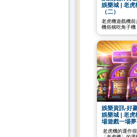
甚至媒體掌握更
娛樂城 | 老
括隊伍狀態、場
（二）
出場名單等情況
結果對一些財力
老虎機遊戲機前
能收買以製造結
機俗稱吃角子機
因素，但他們預
顧名思義是不可
於常人，這一點
誰都知曉打老虎
注的,很難做到
偏就是奇怪的事
弱則小注。連黑
願意去嘗試，又
錢，每次注碼的
自己嚇自己，說
技巧，很難掌握
機是消遣娛樂，
用，但要在一定
知又吞噬多少客
所有投注都用均
惹上打老虎遊戲
均注還輸錢，說
威風作猖﹝見文
低於10水；2.
防其害，不幸者
到50%。勝率
減輕受老虎遊戲
50%以上用複
的傷害，將娛樂
城(出金穩定):
戲機型，先做簡
●九州娛樂城●L
娛樂資訊-好贏
機的玩法，再從
其他人都在看:現
出玩遊戲機，雖
娛樂城 | 老
即送100元體驗
卻有受人愚弄的
場遊戲一場夢
1,000送1,00
世，也被氣死的
贈30%-好贏娛
老虎機的運作很
先簡述各項遊戲
絲專頁-影片*/--立
〔老虎機〕的運