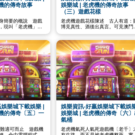
真實的比賽內幕，包
虎機的傳奇故事
時輸掉的金錢數目降到最低,而在贏
娛樂城 | 老虎機的傳奇故事
地狀況、天氣情況、
時,卻能把贏錢的數目提升到最高.
（三）遊戲花樣
，由此估計最接近的
你是撲克的初學者,就應先學會採取
較差的俱樂部甚至可
身簡要的概說 遊戲
老虎機遊戲花樣陳述 古人有道：
慎和保守的玩法來玩牌,等累積檯上
果，儘管有很多意外
，現叫「老虎機」，
博見真性、酒後出真言。可見澳鬥
局經驗到了一定程度以後,才可採用
測的準確率肯定要高
輕易嘗試的遊戲機，
博除了娛樂遊戲之外，尚能發揮自
能贏錢及更為有效的進取型策略,以
不容懷疑。玩球下均
機的下場是如何，偏
個性的場所，簡介各種遊戲機的規
在一開始未能掌握進取型策略時輸牌
不虧水錢的。順勢加碼
，反而有更多的客人
則，道出各類玩法的性質，皆有配
損失過多的籌碼和金錢.學會運用進
忍手,均注當然會輸
不是真的老虎，乾嘛
各種性格的玩法，比方說較為孤寒
型的玩法至關重要,因為懂得在適當
大小運用本就是一門
的也對，再說打遊戲
客人，除了玩遊戲機﹝電動賭檯﹞
情形下加注,不但能增加彩池中的金
，均注並不是不能
這樣單純的想法，不
外，其他項的玩法﹝人為﹞，最少
又可嚇退牌局中持有較差底牌的對手
的情況下使用，你是
人的錢財。 若無沾
度要壹佰元港幣，而且只有一次輸
探索對手手中牌的強弱,因此有經驗
注，根本不能贏利。
機，純欣賞老虎機的
的機會，娛樂場很容易流失這些客
高手一般都會採用進取型的策略,而
明兩個問題：1.水位
章﹞，到也能知其弊
﹝消遣、投機、吝嗇﹞，才研發出
少被動地跟隨其他玩家去下注和跟注
在1的前提下，勝率未達
祗得花錢買罪受，為
檯化的遊戲機。 玩家可以用很小
優秀的撲克玩家都大多數喜歡採用
是贏錢的保證，勝率
機﹝吃角子遊戲機﹞
投注額，去實現自已娛樂的嗜好，
取及緊慎的態度去玩牌,進取是指在
利形式下注。推薦娛樂
城或賭場內的種種遊
元也可以賭百家樂、大小、美式轉
機會取勝的情形下,經常運用下注和
●註冊即送100元體驗金
扼的介紹，明白遊戲
的遊戲賭檯，如此娛樂城的玩法，
注的策略,並盡量減少採取跟注和讓
EO●THA●通博娛樂城
娛樂城下載娛樂 |
娛樂資訊-好贏娛樂城下載娛樂
遊戲的過程中，領悟
以接納大小投注的客人，而且也有
的被動策略,緊慎是指玩家選擇在持
金版-優惠內容●註冊
無老虎噬傷的狀況，
虎機的傳奇〔五〕一
合自已性格的選擇，喜歡尋求刺激
娛樂城 | 老虎機的傳奇〔六〕
相當不錯的牌時才去下注.緊慎玩法
金●首存百分百存
事實，真有武松再
機性的客人，有美式轉盤可選擇，
為適合初學者,大多數有經驗的玩家
氣桶
0●再存加贈50%●三存加
老虎遊戲機。 因此
興碰運氣以小搏大，有大小﹝骰寶
偏向運用進取型策略,最不可取的策
樂城下載娛樂城-FB粉
難適可而止 遊戲機
老虎機氣死人氣死遊戲機〔老千〕
的玩法，從其中挑選
的選擇，要求輸贏過程的興奮，有
就是經常被動地去跟注,要知道在牌
即真錢遊戲--/*----其
轉，全由電腦程式的
有生路 而不是被老虎機整死，實