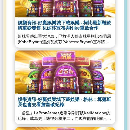
鐘，轟下本季新高49分，另添10助攻4籃板，率隊擊
場突破50勝的球隊，目前他們以50勝23負在西部排
敗MVP中鋒NikolaJokic領軍的金塊，Jokic今雖拿到
名第2。相關博彩論壇:一樂娛樂城fun1.cc-好贏娛樂
全隊最高28分，但出現8次失誤和太陽全隊一樣多。
城下載娛樂城-FB粉絲專頁-影片*/--立即真錢遊戲--/*
Booker出色表現也讓各界為他沒有出現在MVP討論
影片教學-手機:免費領取-首存1,000送1,000--123-
娛樂資訊-好贏娛樂城下載娛樂 - 柯比最新鞋款
中抱屈，隊友和教頭都紛紛表示，為何Booker不是候
1766.ws情色裸聊其他人都在看:【1766.ws】一起聊
將重磅發售 瓦妮莎宣布與Nike重啟合作
選第1人，籃網球星KyrieIrving則發推特力挺，
聊高端老司機!全新上線囉!【1766.ws】註冊儲值完
籃球界傳出重大消息，已故湖人傳奇球星柯比布萊恩
「MVP就是DevinBooker。」此役過後，太陽以60勝
整教學老司機!”台灣博彩玩家交流專區●現金版跟信用
(KobeBryant)遺孀瓦妮莎(VanessaBryant)宣布將與
14負鎖定聯盟本季最佳戰績，坐穩聯盟龍頭寶座，此
版很多要怎麼選擇才好?●為什麼賭場對百家樂又愛又
Nike重啟合作關係，而這個消息讓全世界球迷等了一
前太陽曾在1992-93賽季、2005-05賽季以62勝20負
怕？●為什麼賭場對百家樂又愛又怕？●如何選擇優質
年，因為去年柯比與Nike合約到期，當時瓦妮莎並未
成績鎖定聯盟最佳戰績，可惜都與冠軍失之交臂，今
線上娛樂城?通博娛樂城HOYA娛樂城眾發娛樂城贏
選擇續約，不過今天終於有了答案，此外
年很有望在季衝擊金盃。相關博彩論壇:一樂娛樂城
家娛樂城好贏娛樂城下載娛樂城金合發娛樂城博馬娛
Kobe6Protro系列鞋款將在未來正式對外發售。今天
fun1.cc-好贏娛樂城下載娛樂城-FB粉絲專頁-影片*/--
樂城九州娛樂城THA-九州娛樂LEO-九州娛樂i88娛樂
瓦妮莎在個人IG發表聲明說：「很高興宣布與Nike合
立即真錢遊戲--/*影片教學-手機:免費領取-首存1,000
城通博娛樂城娛樂城-AV影城現金版娛樂城出款娛樂
作關係繼續下去！很自豪我丈夫球鞋仍是NBA場上最
送1,000--123-1766.ws情色裸聊其他人都在看:
城 相關品牌介紹:參閱《你不可不知的娛樂城的專業
多球員所穿的，而他的簽名鞋仍受到全球球迷們喜
【1766.ws】一起聊聊高端老司機!全新上線囉!
名詞》，拉近你與娛樂城的距離！雪梨X 簡丹 好贏娛
愛。透過最新合作夥伴關係，球迷們很快就能在未來
【1766.ws】註冊儲值完整教學老司機!”台灣博彩玩
樂城下載娛樂城...
幾年內穿著到Kobe和Gigi與Nike合作產品，Nike會將
家交流專區●現金版跟信用版很多要怎麼選擇才好?●
把全部營收捐給我們的基金會
為什麼賭場對百家樂又愛又怕？●為什麼賭場對百家
娛樂資訊-好贏娛樂城下載娛樂 - 格林：算翹班
(Mamba&MambacitaSportsFoundation)。」而大家
樂又愛又怕？●如何選擇優質線上娛樂城?通博娛樂城
我也會去看詹皇破紀錄
最期待的無疑是最新鞋款，這雙鞋名為
HOYA娛樂城眾發娛樂城贏家娛樂城好贏娛樂城下載
「詹皇」LeBronJames近期剛剛打破KarlMarlone的
NikeKobe6Protro“MambacitaSweet16”(也
娛樂城金合發娛樂城博馬娛樂城九州娛樂城THA-九
紀錄，成為史上總得分榜第二，而現在他的眼前只剩
稱'MambaForever')，鞋舌和球鞋內呈現酷勁十足的
州娛樂LEO-九州娛樂i88娛樂城通博娛樂城娛樂城-
下「天勾」KareemAbdul-Jabbar了。對此好朋友
斑馬紋，鞋後側寫上二女兒吉安娜布萊恩
AV影城現金版娛樂城出款娛樂城 相關品牌介紹:參閱
DraymondGreen也為他感到高興，並且還表示：