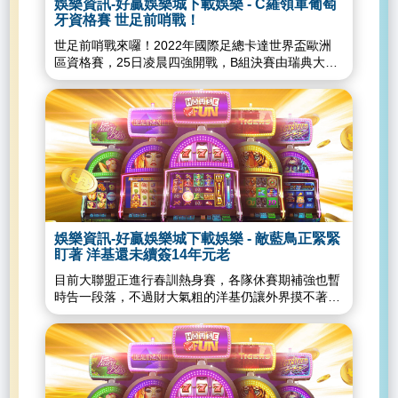
娛樂資訊-好贏娛樂城下載娛樂 - C羅領軍葡萄
牙資格賽 世足前哨戰！
世足前哨戰來囉！2022年國際足總卡達世界盃歐洲
區資格賽，25日凌晨四強開戰，B組決賽由瑞典大戰
捷克，C組則有葡萄牙對上土耳其、義大利對上北馬
其頓，誰能脫穎而出，前進最後決賽，搶得最後三個
歐洲區世界盃參賽席位，喜愛足球的觀眾朋友們，記
得鎖定ELEVEN體育家族現場轉播！C組是戰況最為
激烈的一組，兩場比賽分別是全球矚目的球王C羅納
度領軍的葡萄牙要對上土耳其，會在ELEVEN體育二
台播出，另一組則是在ELEVEN體育一台送上，球技
和顏值都很高的義大利對上北馬其頓，葡萄牙跟義大
利兩支足球強權在附加賽不幸抽到同組，四強賽如果
都順利出線的話，將有可能在3月30日的決賽碰頭，
娛樂資訊-好贏娛樂城下載娛樂 - 敵藍鳥正緊緊
戰況相當激烈。由於俄羅斯軍事侵略烏克蘭，遭到國
盯著 洋基還未續簽14年元老
際足總以及歐足聯的禁賽，FIFA官方直接宣布波蘭晉
目前大聯盟正進行春訓熱身賽，各隊休賽期補強也暫
級B組決賽，在3月25日凌晨3點35分轉播的B組比賽
時告一段落，不過財大氣粗的洋基仍讓外界摸不著頭
中，ELEVENSPORTSOTT也將送上另一組瑞典面對
緒，尤其他們竟還未與陣中老將賈登納
捷克比賽，勝者將在3月30日與波蘭一較高下。而A
(BrettGardner)續約，他在隊上可是待了14年之久，
組由威爾斯對奧地利、蘇格蘭鬥烏克蘭，但由於受到
目前大概也只需要一份老將底薪合約，但洋基不為所
俄烏戰爭影響，烏克蘭要求延期，因此A組的最終決
動，這讓同分區的藍鳥再次動起補強念頭！賈登納今
戰延至6月，與跨洲附加賽同時進行。另外在3月26
年已38歲，生涯14年都在洋基效力，2009年幫助球
日~3月30日期間，歐洲各國以賽代訓，球迷們喜愛