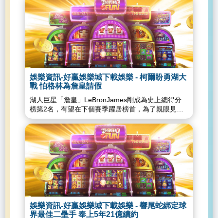
(GiannaBryant)的專屬2號，後腳印上曼巴學院
《你不可不知的娛樂城的專業名詞》，拉近你與娛樂
「當那天到來時，就算勇士有比賽我也要去。」
Logo，左右側字樣分為「KOBE」和「GIGI」，表面
城的距離！雪梨X 簡丹 好贏娛樂城下載娛樂城...
Green在自己的節目「TheDraymondGreenShow」
則是超霸氣蛇麟紋路，是一款特別紀念父女的球鞋。
中恭喜James達成里程碑，「大概50到70場比賽之
其實這雙鞋款早在去年就遭外流，6月時瓦妮莎對外
後，他就將是史上總得分第一，我等不及看到那一刻
聲明表示球鞋不會對外販售，同時她也說道，自己本
了。」「SteveKerr教練，我現在就這麼說了吧，如
人與其他女兒當時都並未收到這雙球鞋，卻看到部分
果LeBronJames即將打破歷史得分紀錄，就算那一
人士已搶先拿到，認為是不太妥的行為，這也讓瓦妮
天我們有比賽，我還是會去現場看球，並見證歷
莎和Nike關係一度陷入緊張，但如今這雙鞋終於將以
史。」Green如此說道。James目前的職業生涯總得
正常管道出售，據悉將在今年5月上市，值得各位期
娛樂資訊-好贏娛樂城下載娛樂 - 柯爾盼勇湖大
分為36985分，落後Jabbar的38387分還有1402分。
待！相關博彩論壇:一樂娛樂城fun1.cc-好贏娛樂城下
戰 怕格林為詹皇請假
以他本季場均約30分的速度來看，他大概再47場比
載娛樂城-FB粉絲專頁-影片*/--立即真錢遊戲--/*影片
湖人巨星「詹皇」LeBronJames剛成為史上總得分
賽就能成為史上第一，這意味著這一刻將會在下個賽
教學-手機:免費領取-首存1,000送1,000--123-
榜第2名，有望在下個賽季躍居榜首，為了親眼見證
季的季中左右來臨。雖然Green和James從未同隊
1766.ws情色裸聊其他人都在看:【1766.ws】一起聊
歷史，勇士防守悍將DraymondGreen預告就算勇士
過，過去「騎勇大戰」時，兩人在場上也有不少衝
聊高端老司機!全新上線囉!【1766.ws】註冊儲值完
當天有比賽也會請假去看，對此勇士教頭SteveKerr
突。不過在場下他們常常聚會，又都是
整教學老司機!”台灣博彩玩家交流專區●現金版跟信用
回應了。Green在自己的節目上恭喜好友James達成
「KlutchSports」的客戶，因此建立起了不錯的私
版很多要怎麼選擇才好?●為什麼賭場對百家樂又愛又
里程碑，並預告，「SteveKerr教練，我現在就這麼
交。相關博彩論壇:一樂娛樂城fun1.cc-好贏娛樂城下
怕？●為什麼賭場對百家樂又愛又怕？●如何選擇優質
說了吧，如果LeBronJames即將打破歷史得分紀
載娛樂城-FB粉絲專頁-影片*/--立即真錢遊戲--/*影片
線上娛樂城?通博娛樂城HOYA娛樂城眾發娛樂城贏
錄，就算那一天我們有比賽，我還是會去現場看球，
教學-手機:免費領取-首存1,000送1,000--123-
家娛樂城好贏娛樂城下載娛樂城金合發娛樂城博馬娛
並見證歷史。」不久後，Kerr登上其他節目聽到這段
1766.ws情色裸聊其他人都在看:【1766.ws】一起聊
樂城九州娛樂城THA-九州娛樂LEO-九州娛樂i88娛樂
Green的「請假宣言」忍不住笑出來，被問到是否希
聊高端老司機!全新上線囉!【1766.ws】註冊儲值完
城通博娛樂城娛樂城-AV影城現金版娛樂城出款娛樂
望詹皇破紀錄當天，湖人是和勇士比賽，「那是理想
整教學老司機!”台灣博彩玩家交流專區●現金版跟信用
城 相關品牌介紹:參閱《你不可不知的娛樂城的專業
狀態，這樣他就不用錯過一場比賽，那正是我所希望
版很多要怎麼選擇才好?●為什麼賭場對百家樂又愛又
名詞》，拉近你與娛樂城的距離！雪梨X 簡丹 好贏娛
娛樂資訊-好贏娛樂城下載娛樂 - 響尾蛇綁定球
的。」James目前職業生涯總得分為36985分，落後
怕？●為什麼賭場對百家樂又愛又怕？●如何選擇優質
樂城下載娛樂城...
界最佳二壘手 奉上5年21億續約