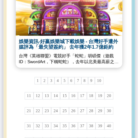
踩到海伊斯（JaxsonHayes）的腳，造成腳踝翻船扭
（JeramiGrant）先發上陣，砍下全場最高的27分，
THA-九州娛樂LEO-九州娛樂i88娛樂城通博娛樂城娛
傷，當下直接痛苦倒地，但詹姆斯不愧為「生化
坎寧安貢獻18分，貝伊14分，史都華
樂城-AV影城現金版娛樂城出款娛樂城 相關品牌介紹:
人」，他決定繼續留在場上拚戰，展現過人毅力。詹
（IsaiahStewart）10分10籃板。相關博彩論壇:一樂
參閱《你不可不知的娛樂城的專業名詞》，拉近你與
姆斯單場砍下39分、9籃板、5助攻，但湖人浪費多
娛樂城fun1.cc-好贏娛樂城下載娛樂城-FB粉絲專頁-
娛樂城的距離！雪梨X 簡丹 好贏娛樂城下載娛樂城...
達23分的領先，終場以108：106遭鵜鶘逆轉，名次
影片*/--立即真錢遊戲--/*影片教學-手機:免費領取-首
降至西部第10，而且只領先第11馬刺1場勝差，浮現
存1,000送1,000--123-1766.ws情色裸聊其他人都在
跌出附加賽危機。賽後受訪時，詹姆斯談到左腳踝傷
看:【1766.ws】一起聊聊高端老司機!全新上線囉!
娛樂資訊-好贏娛樂城下載娛樂 - 台灣好手遭外
勢直呼：「非常可怕！現在腳踝非常痛。」詹姆斯也
【1766.ws】註冊儲值完整教學老司機!”台灣博彩玩
媒評為「最失望簽約」 去年獲2年1.7億鉅約
透露，因為自己知道這場比賽的重要性，所以選擇留
家交流專區●現金版跟信用版很多要怎麼選擇才好?●
台灣《英雄聯盟》電競好手「蛇蛇」胡碩傑（遊戲
在場上拚戰，但同時進攻也受到影響，「我失去了所
為什麼賭場對百家樂又愛又怕？●為什麼賭場對百家
ID：SwordArt，下稱蛇蛇），去年以北美最高薪之姿
有的爆發力，無法做出我想要的切入動作，老實說，
樂又愛又怕？●如何選擇優質線上娛樂城?通博娛樂城
加盟傳統強隊TSM，但最終因TSM戰績不佳，導致
我不知道自己是如何完成比賽的。」被問及左腳踝傷
HOYA娛樂城眾發娛樂城贏家娛樂城好贏娛樂城下載
管理層在季末選擇與他分道揚鑣，近期外媒
勢是否有可能會缺席比賽，詹姆斯回應：「我希望不
娛樂城金合發娛樂城博馬娛樂城九州娛樂城THA-九
《DOTESPORTS》評選出年度最失望簽約時，蛇蛇
會，我討厭錯過比賽，我已經開始進行治療，希望能
州娛樂LEO-九州娛樂i88娛樂城通博娛樂城娛樂城-
1
2
3
4
5
6
7
8
9
10
也名列其中。該篇報導指出，蛇蛇在2019年曾在LPL
為下一場比賽做好準備。」相關博彩論壇:一樂娛樂
AV影城現金版娛樂城出款娛樂城 相關品牌介紹:參閱
賽區與蘇寧戰隊（SN）於英雄聯盟全球總決賽中獲
城fun1.cc-好贏娛樂城下載娛樂城-FB粉絲專頁-影片
《你不可不知的娛樂城的專業名詞》，拉近你與娛樂
11
12
13
14
15
16
17
18
19
20
得亞軍，隨後在該休賽季與知名戰隊TSM簽下了一紙
*/--立即真錢遊戲--/*影片教學-手機:免費領取-首存
城的距離！雪梨X 簡丹 好贏娛樂城下載娛樂城...
2年600萬美元（約1.7億台幣）的合約，成為北美
1,000送1,000--123-1766.ws情色裸聊其他人都在看:
LCS史上身價最高的選手。但隨後原先被認為擁有強
【1766.ws】一起聊聊高端老司機!全新上線囉!
21
22
23
24
25
26
27
28
29
30
大戰隊的TSM在新賽季中走得非常艱難，不僅春夏兩
【1766.ws】註冊儲值完整教學老司機!”台灣博彩玩
季都沒有成功奪冠，同時也錯失了全球總決賽代表北
家交流專區●現金版跟信用版很多要怎麼選擇才好?●
美出線的資格，由於最終TSM的戰績並未達到外界及
31
32
33
34
35
36
37
38
39
40
為什麼賭場對百家樂又愛又怕？●為什麼賭場對百家
管理層的期望，所以蛇蛇的這筆簽約也被外媒評為年
樂又愛又怕？●如何選擇優質線上娛樂城?通博娛樂城
度最令人失望的簽約之一，最終蛇蛇也在季末離開