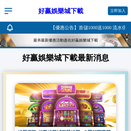
好贏娛樂城下載
立即加入
【優惠公告】首儲1000送1000 流水倍率20
最夯最新優惠活動盡在好贏娛樂城下載
好贏娛樂城下載最新消息