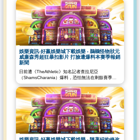
合新台幣5773萬元），附加交易獎金25萬，2022年
20，威斯布魯克（RussellWestbrook）、霍華德
樂又愛又怕？●如何選擇優質線上娛樂城?通博娛樂城
將是Romo在MLB的第15個球季。Romo是舊金山巨
（DwightHoward）各攻下24分。相關博彩論壇:一樂
HOYA娛樂城眾發娛樂城贏家娛樂城好贏娛樂城下載
人2005年選秀會第28輪指名，25歲升上大聯盟就專
娛樂城fun1.cc-好贏娛樂城下載娛樂城-FB粉絲專頁-
娛樂城金合發娛樂城博馬娛樂城九州娛樂城THA-九
職牛棚，2010、12與14年都是巨人奪下世界大賽冠
影片*/--立即真錢遊戲--/*影片教學-手機:免費領取-首
州娛樂LEO-九州娛樂i88娛樂城通博娛樂城娛樂城-
軍功臣，Romo在2013年生涯唯一一次入選明星賽。
存1,000送1,000--123-1766.ws情色裸聊其他人都在
AV影城現金版娛樂城出款娛樂城 相關品牌介紹:參閱
Romo是相當穩定的後援投手，待在巨人9個球季登
看:【1766.ws】一起聊聊高端老司機!全新上線囉!
《你不可不知的娛樂城的專業名詞》，拉近你與娛樂
板515場，2021年效力奧克蘭運動家，單季出賽66場
【1766.ws】註冊儲值完整教學老司機!”台灣博彩玩
城的距離！雪梨X 簡丹 好贏娛樂城下載娛樂城...
投61又2/3局，防禦率4.67，Romo在3月初滿39歲，
家交流專區●現金版跟信用版很多要怎麼選擇才好?●
再度獲得大聯盟合約。生涯173場救援成功紀錄，後
為什麼賭場對百家樂又愛又怕？●為什麼賭場對百家
娛樂資訊-好贏娛樂城下載娛樂 - 鵜鶘怪物狀元
援投手要拿高薪不容易，Romo最大合約是2015、16
樂又愛又怕？●如何選擇優質線上娛樂城?通博娛樂城
威廉森秀超狂暴扣影片 打臉遭爆料本賽季報銷
年在巨人的2年1500萬美元，大部分時間都是要靠登
HOYA娛樂城眾發娛樂城贏家娛樂城好贏娛樂城下載
新聞
板場次賺取激勵獎金，生涯累積收入破4000萬美
娛樂城金合發娛樂城博馬娛樂城九州娛樂城THA-九
日前遭《TheAthletic》知名記者查拉尼亞
元。Romo在大聯盟累積出賽798場、6個球季打過季
州娛樂LEO-九州娛樂i88娛樂城通博娛樂城娛樂城-
（ShamsCharania）爆料，恐怕無法在剩餘賽季復
後賽、3枚世界大賽冠軍戒指，39歲還能在球場奮
AV影城現金版娛樂城出款娛樂城 相關品牌介紹:參閱
出的NBA鵜鶘「怪物狀元」威廉森
戰，真的不容易。相關博彩論壇:一樂娛樂城fun1.cc-
《你不可不知的娛樂城的專業名詞》，拉近你與娛樂
（ZionWilliamson），23日突然在Instagram限時動
好贏娛樂城下載娛樂城-FB粉絲專頁-影片*/--立即真
城的距離！雪梨X 簡丹 好贏娛樂城下載娛樂城...
態PO出高難度暴扣影片，引發高度關注。威廉森因
錢遊戲--/*影片教學-手機:免費領取-首存1,000送
右腳第五蹠骨骨折被迫動刀，錯過了訓練營和熱身
1,000--123-1766.ws情色裸聊其他人都在看:
賽，開季至今都還未能登場，21日才遭
【1766.ws】一起聊聊高端老司機!全新上線囉!
《TheAthletic》知名記者查拉尼亞披露直指，「怪物
【1766.ws】註冊儲值完整教學老司機!”台灣博彩玩
狀元」預計本季不會復出。不過就在剛被爆料後，威
家交流專區●現金版跟信用版很多要怎麼選擇才好?●
廉森卻突然秀出一段胯下換手後猛扣的影片，影片中
為什麼賭場對百家樂又愛又怕？●為什麼賭場對百家
可以看見他穿著最新的Zion2球鞋，顯然是一部近期
樂又愛又怕？●如何選擇優質線上娛樂城?通博娛樂城
拍攝的影片，他也展現出依舊驚人的彈跳能力，似乎
HOYA娛樂城眾發娛樂城贏家娛樂城好贏娛樂城下載
娛樂資訊-好贏娛樂城下載娛樂 - 隨著紐約修改