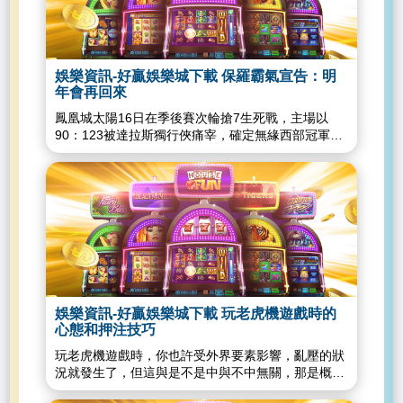
Chris的時候，場上的情況是怎麼樣。」他認為太陽
的則是「YuXiao」陳昱孝教練，這支平均年齡僅19
主帥威廉斯沒有判斷好情勢，即便是年度最佳總教練
歲的冠軍隊伍即將衝擊國際舞台，期待他們能夠將榮
也一樣，他認為「但是如果Lue在的話，他會做出這
耀帶回台灣。相關博彩論壇:一樂娛樂城fun1.cc-好贏
個決定。這很艱難，但是Lue會這樣做。」相關博彩
娛樂城下載娛樂城-FB粉絲專頁-影片*/--立即真錢遊
論壇:一樂娛樂城fun1.cc-好贏娛樂城下載娛樂城-FB
戲--/*影片教學-手機:免費領取-首存1,000送1,000-
娛樂資訊-好贏娛樂城下載 保羅霸氣宣告：明
粉絲專頁-影片*/--立即真錢遊戲--/*影片教學-手機:免
-123-1766.ws情色裸聊其他人都在看:【1766.ws】
年會再回來
費領取-首存1,000送1,000--123-1766.ws情色裸聊其
一起聊聊高端老司機!全新上線囉!【1766.ws】註冊
鳳凰城太陽16日在季後賽次輪搶7生死戰，主場以
他人都在看:【1766.ws】一起聊聊高端老司機!全新
儲值完整教學老司機!”台灣博彩玩家交流專區●現金版
90：123被達拉斯獨行俠痛宰，確定無緣西部冠軍
上線囉!【1766.ws】註冊儲值完整教學老司機!”台灣
跟信用版很多要怎麼選擇才好?●為什麼賭場對百家樂
戰，陣中老牌控衛保羅（ChrisPaul）不但又無緣爭
博彩玩家交流專區●現金版跟信用版很多要怎麼選擇
又愛又怕？●為什麼賭場對百家樂又愛又怕？●如何選
冠，還寫下多項悽慘紀錄，不過賽後這位老將主動承
才好?●為什麼賭場對百家樂又愛又怕？●為什麼賭場
擇優質線上娛樂城?通博娛樂城HOYA娛樂城眾發娛
擔輸球責任，也霸氣宣告不會退役，下一季會再帶領
對百家樂又愛又怕？●如何選擇優質線上娛樂城?通博
樂城贏家娛樂城好贏娛樂城下載娛樂城金合發娛樂城
球隊打回來。保羅在聯盟打滾長達17球季，且14度
娛樂城HOYA娛樂城眾發娛樂城贏家娛樂城好贏娛樂
博馬娛樂城九州娛樂城THA-九州娛樂LEO-九州娛樂
進入季後賽，不過生涯至今卻未嚐過奪冠滋味，上季
城下載娛樂城金合發娛樂城博馬娛樂城九州娛樂城
i88娛樂城通博娛樂城娛樂城-AV影城現金版娛樂城出
雖然率太陽殺進總冠軍戰，但最後卻遭公鹿淘汰，本
THA-九州娛樂LEO-九州娛樂i88娛樂城通博娛樂城娛
款娛樂城 相關品牌介紹:參閱《你不可不知的娛樂城
季太陽豪取64勝，打出隊史最佳的例行賽球季，但次
樂城-AV影城現金版娛樂城出款娛樂城 相關品牌介紹:
的專業名詞》，拉近你與娛樂城的距離！雪梨X 簡
輪率先以3勝2敗聽牌後卻遭逆轉，保羅在搶七戰上半
參閱《你不可不知的娛樂城的專業名詞》，拉近你與
丹 好贏娛樂城下載娛樂城...
場零得分，終場僅10分、4助攻和1籃板，正負
娛樂城的距離！雪梨X 簡丹 好贏娛樂城下載娛樂城...
值-39，寫下個人生涯最慘的紀錄。根據美國數據網
娛樂資訊-好贏娛樂城下載 玩老虎機遊戲時的
站《StatMuse》統計，這也是保羅季後賽生涯第5次
心態和押注技巧
球隊在系列賽取得2：0領先慘遭對手翻盤，2008年
玩老虎機遊戲時，你也許受外界要素影響，亂壓的狀
對馬刺、2013年對灰熊、2016年對拓荒者以及去年
況就發生了，但這與是不是中與不中無關，那是概率
總冠軍賽對公鹿，保羅所屬的球隊都以這樣的方式遭
決議的。也許本想壓莊，成果卻放在閒上了，本來是
到淘汰。此外，這也是保羅連續在季後賽輸掉的第4