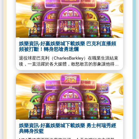
了，再然後就爆了一個1900.。。。。2毛3的大藍，
14%抽到探花，湖人則以6%獲得首輪第8順位，但此
1900！雖然有點巧合的成分。但是後來也常用這個
籤所有者是鵜鶘(交易緣故)。季後賽隊伍正在努力爭
方法，真的有效果。朋友們不妨可以一試，並不損失
奪總冠軍，而例行賽排名靠後的球隊則期望抽到好的
什麼對吧。4.換平台法：這裡說的平台是指PT老虎機
選秀籤，對未來做補強，在抽籤儀式前魔術、雷霆、
登錄器的版本之別。有些朋友們可以也會發現。一些
火箭、活塞都有14%的機率會抽到狀元籤，最後魔術
普通的PT客戶端是一個白色的MG樣式，一些是一個
笑到最後，官方推特也特別發文慶祝，這是他們隊史
紅色的老虎機字樣的樣式，一些是有本身平台LOGO
第4次抽中狀元籤，之前他們選了歐尼爾
的樣式..等等！我說的換平台就是指這個。你在這個
娛樂資訊-好贏娛樂城下載娛樂 巴克利直播頻
(ShaqO'Neal)、克里斯韋伯(ChrisWebber)和霍華。
登錄器上輸了。可能換另一個不同版本的登錄器就贏
頻被打斷！轉身怒嗆勇迷爛
選到榜眼的雷霆同時還抽中首輪第12順位，統計未來
了！雖然多少有些心理因素在內，但是多多少少還是
退役球星巴克利（CharlesBarkley）在職業生涯結束
5年內他們擁有多達17枚首輪選秀籤，球隊將有非常
有點道理的!相關博彩論壇:一樂娛樂城fun1.cc-好贏娛
後，一直活躍於各大媒體，敢怒敢言的形象讓他得到
多操作空間。但同樣擁有14%抽中狀元籤機會的活塞
樂城下載娛樂城-FB粉絲專頁-影片*/--立即真錢遊戲-
很多曝光。在5月19日勇士跟獨行俠賽後的直播節目
可沒那麼好運，他們只抽到首輪第5順位，第4由國王
-/*影片教學-手機:免費領取-首存1,000送1,000--123-
上，巴克利試圖跟其他主持人闡述自己的看法，但背
(狀元籤機率7.5%)拿下。萬眾矚目的湖人(狀元籤機
1766.ws情色裸聊其他人都在看:【1766.ws】一起聊
後的勇士球迷卻不斷高呼：「巴克利超爛！」氣得巴
率6%)獲得首輪第8順位，但因當年交易安東尼戴維
聊高端老司機!全新上線囉!【1766.ws】註冊儲值完
克利當場轉身對著背後大喊：「你們也超爛！」，如
斯(AnthonyDavis)緣故，此籤早已歸鵜鶘。此外上述
整教學老司機!”台灣博彩玩家交流專區●現金版跟信用
此荒唐的景象也讓主播台上的其他主持人捧腹大笑。
沒提到籤位如下，第6順位由溜馬(狀元籤機率10.5)
版很多要怎麼選擇才好?●為什麼賭場對百家樂又愛又
巴克利跟勇迷的恩怨起源於他認為在這個系列賽中，
獲得、第7拓荒者(狀元籤機率9%)、第9馬刺(狀元籤
怕？●為什麼賭場對百家樂又愛又怕？●如何選擇優質
獨行俠最終能勝出，如此言論勇迷當然不買單，便抓
機率4.5%)、第10巫師(狀元籤機率3%)、第11尼克
線上娛樂城?通博娛樂城HOYA娛樂城眾發娛樂城贏
準機會在勇士勝出後，大肆嘲諷巴克利，而巴克利此
(狀元籤機率2%)、第13黃蜂(狀元籤機率1%)、第14
家娛樂城好贏娛樂城下載娛樂城金合發娛樂城博馬娛
時剛好講到，他認為獨行俠後面幾場還大有可為時，
騎士(狀元籤機率0.5%)。整體來看魔術、雷霆、國
樂城九州娛樂城THA-九州娛樂LEO-九州娛樂i88娛樂
頻頻被打斷，氣不過之下便轉身對著背後廣大的用試
王、鵜鶘都是獲利者，活塞、溜馬、拓荒者運氣較
城通博娛樂城娛樂城-AV影城現金版娛樂城出款娛樂
娛樂資訊-好贏娛樂城下載娛樂 勇士柯瑞秀經
球迷大喊：「對，我就爛，但你們也很爛！」勇士隊
差，接著就看各隊如何運用這些籤了！相關博彩論
城 相關品牌介紹:參閱《你不可不知的娛樂城的專業
典轉身投籃
球星格林（DraymondGreen）也參一咖表示：「這
壇:一樂娛樂城fun1.cc-好贏娛樂城下載娛樂城-FB粉
名詞》，拉近你與娛樂城的距離！雪梨X 簡丹 好贏娛