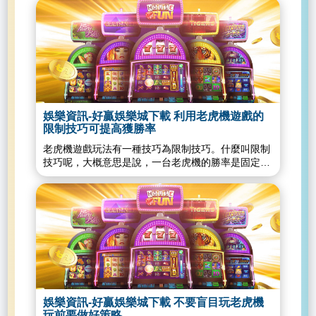
相同的。全部都有也許。真正巧的心態，本來是注碼
場搶7大戰。稍早受訪時保羅表示，雖然球隊遭淘汰
依照你設計的注碼去下，而不是隨意的加大注碼，讓
後太陽主帥威廉斯（MontyWilliams）主動攬責，但
你的本錢遭到振幅的衝擊。投注法的各異，本來質即
他認為球隊輸球應該是他的責任，「這是我的責任，
是2選1.打排列組合，實質也是相同。所以，在任何
我是球隊控衛，作為球隊領袖。這是我的責任。」而
一手，都是契合大數規律的。投注法關於同一靴來
包括台裔後衛林書豪在內，有不少人都替保羅惋惜他
看，輸贏路的成果各異。但關於上萬靴乃至更多的
再度錯過爭奪總冠軍的最佳機會，對此保羅則霸氣表
靴，輸贏的狀況也仍是挨近50%。有20莊的時分，就
示「他們去年也這樣說，他們從2008年就這樣說
一定有出21莊的也許。相同的，有連續錯20手，就
了。每次你輸球，他們就說你錯過了最佳機會，但我
一定有連續錯21手的時分，並且仍是55開。所以，
們明年會回來的，我不會在明天就退役的，感謝上
娛樂資訊-好贏娛樂城下載 利用老虎機遊戲的
任何多長的攬都會斷。並且斷的概率是相對應的。注
帝。」相關博彩論壇:一樂娛樂城fun1.cc-好贏娛樂城
限制技巧可提高獲勝率
碼的實質調查考慮辦法一：你壓一把10元，不中。下
下載娛樂城-FB粉絲專頁-影片*/--立即真錢遊戲--/*影
老虎機遊戲玩法有一種技巧為限制技巧。什麼叫限制
把壓20，看起來好像是在加倍投注，本來換個思路，
片教學-手機:免費領取-首存1,000送1,000--123-
技巧呢，大概意思是說，一台老虎機的勝率是固定
即是你持續壓了，僅僅別的的10元，是別的的一個你
1766.ws情色裸聊其他人都在看:【1766.ws】一起聊
的，前面贏得多，後面老虎機就會降低勝率，來達到
(兄弟也可)投注了10元，你們加起來是20算了。假如
聊高端老司機!全新上線囉!【1766.ws】註冊儲值完
平衡，反之亦然。這就是我們可以利用來贏錢的地
持續不中，壓40，那麼相同換個思路，你仍是壓了
整教學老司機!”台灣博彩玩家交流專區●現金版跟信用
方。玩老虎機的勝率為60%。此為老虎機的一般規
10，你別的的三個兄弟才開端壓10.僅僅他們比你晚
版很多要怎麼選擇才好?●為什麼賭場對百家樂又愛又
律，是可以經由統計得到的。老虎機高手經過觀察還
投注算了。調查考慮辦法二：你把你壓的10元的時分
怕？●為什麼賭場對百家樂又愛又怕？●如何選擇優質
發現到，打平其實也算一次勝利。打平一樣會使人開
的對和錯的手數會集起來，本來也是對錯很挨近的，
線上娛樂城?通博娛樂城HOYA娛樂城眾發娛樂城贏
心，照理來說應顯示勝幾次，平幾次，輸幾次才是，
再把你壓的20元的時分的一切對錯手數會集起來計
家娛樂城好贏娛樂城下載娛樂城金合發娛樂城博馬娛
可是打平，則是顯示贏0分來滿足您的眼睛，依業餘
算，也是50%擺佈。100,1000,10000.。。。。依次
樂城九州娛樂城THA-九州娛樂LEO-九州娛樂i88娛樂
玩客一天在一個對手中只能玩10次來換算，大概是勝
類比，都是相同。。。。。。所以，注碼體系本來質
城通博娛樂城娛樂城-AV影城現金版娛樂城出款娛樂
4次，平2次，輸4次。按照如此的設計規則，你就可
即是平注，僅僅你壓得越大的時機越多，那麼相關於
城 相關品牌介紹:參閱《你不可不知的娛樂城的專業
以鑽漏洞。若挑戰一玩客時，共贏了6次(包含打
你的本金的份額就越大，你的反抗振幅的能力就越
名詞》，拉近你與娛樂城的距離！雪梨X 簡丹 好贏娛
娛樂資訊-好贏娛樂城下載 不要盲目玩老虎機
平)，就請馬上收手，無論還有幾次可以玩，也千萬
弱，清袋的時機就更挨近了。相關博彩論壇:一樂娛
樂城下載娛樂城...
玩前要做好策略