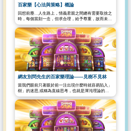
己每段旅程中所待過的球隊，包含生涯的起點火箭，
營運知識。除了難忘的住宿體驗之外，我們期望是次
百家樂【心法與策略】概論
與後續的獨行俠、灰熊與老鷹等隊，他感謝這一路上
活動可為這些來自澳門旅遊學院的賓客帶來獲益良多
回想前塵…人生路上，情義君親之間總有需要取捨之
幫助過他的人們，而最後他表示，自己很興奮能夠前
而富啟發性的體驗。」澳門旅遊學院院長黃竹君博士
時，每個當刻一念，但求合理，給予尊重，故而未必
往人生的下一個篇章。現年33歲的帕森斯在2011年
表示：「是次『宅度假』之旅為學生提供在課堂以外
盡符世俗。世人看事賭者，表面惟惟，大多避之則
選秀會上以第二輪第38順位被火箭選進，同年賽季他
體驗真實生活的學習機會，並為他們提供有關如何管
吉，皆因社會大眾及傳媒眼底聲聞及耳濡目染下，也
就卡位先發，擁有不俗外線火力的他，出賽63場有
理度假村設施和提供服務的寶貴見解。我們十分感謝
多是水深火熱之負面消息；故此，有緣借文於此相聚
57場先發，場均9.5分、4.8籃板，並入選年度新秀陣
能與新濠這一重要業界夥伴合作。」澳門旅遊學院學
相交，更要惜緣，更要莊敬自強，互重互勉。『水能
容，後續兩年他在火箭合計出賽150場，平均都能夠
生GenQunito表示：「對我而言，是次旅程最難忘的
載舟，亦能覆舟。』 如花能於「知命」之年，迂迴
得到超過15.5分以上，如此表現也吸引獨行俠的興
經歷是能夠在新濠管理團隊的帶領下參觀新濠影匯。
順緣到此留筆，亦基於此。人不自重自強，如何能於
趣，2014年便以3年4600萬美元的高薪將他網羅入
他們積極投入又善於溝通，為我們一眾有志於將來投
逆境求生或與時並進？別人又如何能友之，諒之？及
陣。不過在加盟獨行俠以後，帕森斯便開始遭遇傷病
身旅遊業界的學生樹立榜樣。」來自浙江大學城市學
而扶之？年輕時雖曾在千慮百纏的商業世界中營營算
襲擊，連續兩個賽季都因為傷病提前報銷，而他更在
院的交換生周致睿表示：「我喜歡新濠員工的細心專
計，亦嘗在不同的階級人事習氣中求取平衡，「在其
2016年成為自由球員後與灰熊簽下一張4年9400萬美
注，為我們的旅程作好安排。當中有趣的是能夠深入
位素其位」，此是亦為人基本之道。基此，再而想
元（約新台幣25.9億）的大約，但隨後卻遭遇各種大
幕後，了解這個設有1600間客房的綜合度假村為賓
網友別問先生的百家樂理論——見樹不見林
想，「場內人生，人生場內」，百家樂每靴牌正反高
小傷勢襲擊，在灰熊3個賽季僅打95場比賽就被交易
客提供無縫體驗時所涉及的準備工作。」-1766.ws情
當我們眼前只著眼於前一注出現什麼時就容易陷入」
低流程，又何嘗不是一幅幅人生路寫照，正負相對，
給老鷹，而他在老鷹也僅有5場出賽紀錄，2019-20
色裸聊其他人都在看:【1766.ws】一起聊聊高端老司
樹」的迷思,或稱為直線思考，也就是渾沌理論的第
陰陽相照；日出日落，月圓月缺…冥冥有數。如何在
賽季後就再也沒有出賽，是著名的「薪水小偷」。相
機!全新上線囉!【1766.ws】註冊儲值完整教學老司
二條(微觀上的有序有律,自相似性,普遍性,新的自然常
其中理出頭緒求得順逆之勢，並在其中取得平衡？嘗
關博彩論壇:一樂娛樂城fun1.cc-好贏娛樂城下載娛樂
機!”台灣博彩玩家交流專區●現金版跟信用版很多要怎
數)。廣義的說「牌流理論」、「運氣說」等等都可
於深夜看DISCOVERY科學頻道，介紹科學家如何在
城-FB粉絲專頁-影片*/--立即真錢遊戲--/*影片教學-手
麼選擇才好?●為什麼賭場對百家樂又愛又怕？●為什
歸納在這個範疇里，但我們不能說它錯。記得好像是
千頭萬緒的DNA排列組合中理出物種變化之差別，原
機:免費領取-首存1,000送1,000--123-1766.ws情色
麼賭場對百家樂又愛又怕？●如何選擇優質線上娛樂
游兄(還是小子我忘了)曾經說過的一個故事：一位賭
理是以分子組合形式或以個別細菌特別形態分作不同
裸聊其他人都在看:【1766.ws】一起聊聊高端老司
城?通博娛樂城HOYA娛樂城眾發娛樂城贏家娛樂城
者在桌上一個人孤單的下注，下著下著，會突然改下
之微細”柵格”，且微少至要用高倍電子顯微技術才能
機!全新上線囉!【1766.ws】註冊儲值完整教學老司
好贏娛樂城下載娛樂城金合發娛樂城博馬娛樂城九州
大注。為什麼命中率很高？其實他買的就是渾沌法則
觀看，籍以分層分類篩選各類物種異同態況下之DNA
機!”台灣博彩玩家交流專區●現金版跟信用版很多要怎
娛樂城THA-九州娛樂LEO-九州娛樂i88娛樂城通博娛
中的第三點(有序有律與無序無律的交接點)其餘的時
組合，再而比對分析及統計記錄其間變化，因而破解
麼選擇才好?●為什麼賭場對百家樂又愛又怕？●為什
樂城娛樂城-AV影城現金版娛樂城出款娛樂城 相關品