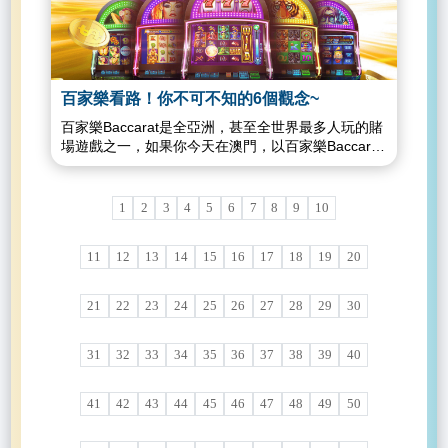
真人娛樂城中，您可飽覽整個豪華賭場和靚麗的美女
6.CASH88娛樂城體育高額返點下注立即返
多次平衡後失去平衡，直到他們因為時間問題、財務
雅各發現的。正是由於大數定律，賭場永遠不會停
相信noname是最能體會的…關於注碼法游兄曾說
有就是拉鋸戰的時候，因為再拉鋸戰中會起起落落，
間對的娛樂城會讓你發大財，選擇錯的娛樂城只會讓
長，假設各位有遇到出款金額太大導致拖很久甚至好
機賺一波，又不想遇到不出金的，真的只能選擇捕魚
荷官。多種產品供您選擇，如真人百家樂，真人骰
7.CASH88娛樂城新會員首次存款1000送
問題、心理問題等而變得不清楚並進入靜態。大多數
止，只要它們可能出現。從大數定律的觀點來看，這
「輸錢皆因贏錢起」真是一語中的。你會在一靴中大
老感覺能追回，其實很多時候都是大輸的前兆。至於
你覺得人生好難。我們分析CASH88娛樂城優缺點，
幾天的話，可以來我們這邊玩，我們CASH88娛樂城
星等高的捕魚平台。捕魚星等越高，腥味為重！捕到
寶，真人龍虎以及真人輪盤全部都在CASH88娛樂
10008.CASH88娛樂城會員再次存款1000送
遊戲和動態遊戲都是這樣的人。動態博弈是指在博弈
個定律是正確的，但它需要一個條件：這個問題重複
贏，也意味著你也可能大輸。如果你手上的賭本經的
必勝法也好必勝人也罷，我也不去研究，我只相信一
淺顯易懂的分析，讓你知道如何選擇，基本上跟著我
當日的單一帳戶出款就破百萬了，不管提領金額多大
魚越大尾！CASH88娛樂城捕魚機遊戲機原理一般電
城。您也可以選擇容易上手的線上老虎機或KENO快
20%9.CASH88娛樂城會員三存優惠加贈25%最高送
中，兩個參與者有一系列動作，後一個參與者可以觀
足够多次。如果這個大數位被引入到值中，將會有很
起這種風險，你可以繼續使用沒問題。但如果輸一次
點，那就是當你輸錢得時候能收手，贏錢的時候敢出
們前進，您離致富的終點就前進一大步。我們利用大
都能在申請出金的當天內短時間完成。爆料內容總
子遊戲都有二個來保證平台一定贏錢的可能，一個是
樂彩消遣時光。支援PC、平板、手機合法註冊博彩
250010.CASH88娛樂城註冊立即送100，500可提領
察第一個參與者選擇的動作。在動態博弈中，首先採
大的麻煩，所以概率與這個數位有關。在時間和空間
就要拍拍屁股走人，那麼你就要三思了。為什麼在一
手，那麼你就可以出師了，在此我可以很負責的告訴
數據分析娛樂城評價高低，分析娛樂城推薦的原因，
結：假審核真鎖帳、不出金。2.CASH88娛樂城出金
抽水，就是在玩家全部輸了多少點數，平台一定收取
執照遊戲種類最多個資安全絕不外流優惠最多，評價
百家樂看路！你不可不知的6個觀念~
最高提款688CASH88娛樂城真人百家樂遊戲1.歐博
取參與者行動的一方稱為決策者，並根據初始選擇樣
合成的歷史上，任何應該發生的事情都會讓它發生。
開始就說「輸要忍，贏要狠」的理論有問題，因為它
大家 3路珠或者番灘死門以及微笑打法確實能贏到錢
並提供娛樂城排行榜。統整賺錢方法、娛樂城機率
並不穩定，還常常鎖帳圖片的順序一樣為左到右，從
的手續費，這個就叫抽水。一種是通過遊戲幣庫存來
最高合法執造保證出金CASH88娛樂城專屬優惠提供
真人2.DG真人3.WM真人4.SA真人5.亞博真人6.億博
本的選擇標準確定決策者，然後對樣本的行為特徵進
只有當有足够的事件時，才是真正的平等，賭場的遊
充滿了矛盾。輸縮贏谷和贏縮輸谷像個雙胞胎兄弟丟
只是慢了點，但是總比輸了強吧，大家不要期望什麼
百家樂Baccarat是全亞洲，甚至全世界最多人玩的賭
高、娛樂城公式破解、娛樂城玩法密技、娛樂城推
一開始的對話中可以得知客服告知該被害者有異常，
控制的，假設一台機器的初始庫存為100萬分玩家A
給您1.CASH88娛樂城免費體驗金100，點我領取2.
真人前往CASH88娛樂城真人百家>>真人百家
行分類，確定每個決策者的背景資訊特徵。使用每個
戲永遠不會停止。大數定律告訴人們，在大量隨機事
掉任何一個都會讓你難受。只有同時使用才不會患得
方法能百戰不勝，再好的方法沒有好的心態都是
場遊戲之一，如果你今天在澳門，以百家樂Baccarat
薦、娛樂城評價。分析娛樂城推薦原因、優缺點、出
依照臉書PO出的內容推測可能是指注單異常，被害
贏了50萬分，機器的庫存就變為50萬分了，這時候
註冊首存1000送10003.免費體驗金100，點我領取4.
CASH88娛樂城體育賽事遊戲1.SUPER體育2.AFB體
人都關心的行為概率常數來解决問題，這清楚地顯示
件的重複中，會出現多重均衡，也會出現不可避免的
患失。注碼法的設計則視你的目標與可運用資金而
零。...
和21點比較，那麼玩百家樂Baccarat的賭客遠遠超過
金速度快慢、優惠多寡給您。我們分析評價的娛樂城
者詢問為什麼異常，客服也只會很官腔的說是系統告
你是很難贏錢了，假設B玩家又輸了200萬，機器的
註冊首存5000送5000...
育3.鑫寶體育4.虛擬體育前往CASH88娛樂城體育賽
了優勢的大小和概率分佈。根據我自己的想像，我在
規律。混沌系統的混沌現象、形態學預期和實驗觀察
定。BRUCE的伍局八星之所以受肯定是因為它是漸
玩21點的賭客20倍，賭資更是超過百倍。近年來，
絕對是最真實的評論。CASH88娛樂城評價分析玩娛
知的。反正只要把皮球踢出去，自己就沒責任了吧！
庫存就變為100-50＋200等於250萬。這時候你就有
事>>體育賽事CASH88娛樂城捕魚機遊戲1.BWIN必
記憶中留下的機會痕迹栩栩如生，但出了問題。這是
將揭示不同的結果。按照自己的想像，將記憶中的機
進的，是有條件的，也就是在」局」的概念里進行。
線上賭場興起，百家樂Baccarat也成為了許多線上娛
樂城最常見幾個問題，出金速度、客服態度、優惠活
再來客服就是一連串複製貼上的話術，最後看到最右
機會把B玩家輸的錢贏到你手裡來，問題是。一般一
1
2
3
4
5
6
7
8
9
10
贏捕魚機2.OB亞博捕魚機3.ZEBRA斑馬捕魚機4.幸
一個隨機突變。機會給賭場裏的每個人留下了這樣的
遇殘留跡像變得逼真，結果出了錯，這就是隨機突
可惜的是他並沒有詳細解釋如果一開始就輸怎麼辦。
樂城主打的重頭戲，從一開始的電腦隨機派牌，到現
動、遊戲種類、玩家平均贏率、綜合星等．．．最重
邊的對話紀錄，可以看到客服竟然說因為該帳號有出
台機器有N個人在玩，也就是說，你贏的不是機器的
運棋牌捕魚機5.SIMPLEPLAY捕魚機6.QT捕魚機前往
印象。突變是一個隨機過程，而選擇恰恰相反，這是
變，機遇在賭場裡讓所有的人留下這一印像。突變是
不過它的確是適合初學者的一本好書是事實。美國賭
在模擬真人賭場的百家樂Baccarat派牌直撥，百家樂
要是好不好贏!!我們以博弈娛樂城界第一名的HOYA
款過，所以把帳號剩餘的點數全部收回？這是什麼操
錢，而是你旁邊人的錢，所以這時候你也要觀察旁邊
CASH88娛樂城捕魚機>>捕魚機遊戲CASH88娛樂城
雅各發現的。正是由於大數定律，賭場永遠不會停
隨機的過程，選擇則恰好相反，這是雅克布發現的。
王何生所著的fulltimegambler(賭場的贏家機率)。這
11
12
13
14
15
16
17
18
19
20
Baccarat成為了與運動投注關注率相當高的賭資流
娛樂城跟CASH88娛樂城做一個比較。以下我們分析
作我們真的看不懂，意思是他們公司的人今天吃過飯
人的一些輸贏情況。如果一個人贏了很多錢了，建議
彩票投注遊戲1.9K彩票2.六合彩球3.北京賽車PK10前
止，只要它們可能出現。從大數定律的觀點來看，這
正因為大數定理，賭場才永不停息，只要有可能出現
是30幾年前的老書卻不斷的再版，其對資金管理及注
動。我們經常可以看到坊間有許多百家樂Baccarat的
以上幾點，綜合統整分析以圖表方式給大家參考：項
明天就不用吃了嗎？還是這個月發過薪水了，所以下
你休息下了。首先要冷靜下來觀察一段時間，看送進
往CASH88娛樂城彩票投注>>彩票投注CASH88娛樂
個定律是正確的，但它需要一個條件：這個問題重複
的一定會出現。從大數定理的角度來看，這條法則千
碼應用有極精辟的分析，而「放慢速度是玩家對付賭
必勝攻略，但不管你想採取哪一套流派的密技，你都
目CASH88娛樂城HOYA娛樂城出金速度普請問
個月不用發了嗎？這種話術不僅代表他們輸不起，也
多少分能打出多少分，再考慮用什麼炮打，在別人大
21
22
23
24
25
26
27
28
29
30
城電子老虎機遊戲1.EVOPLAY老虎機2.BWIN老虎機
足够多次。如果這個大數位被引入到值中，將會有很
真萬確，只是它需要一個條件：這件事重復的次數足
場的最有效武器」這句話最為經典。其固定比率注碼
必須要先了解百家樂Baccarat的本質是什麼，以下6
CASH88娛樂城真的領的到錢嗎?極快客服態度需加
代表他們連基本的常識都沒有，這樣要如何經營好一
炮打大魚時，你可以小炮打大魚，或者大炮打小魚，
3.QT老虎機4.SIMPLEPLAY老虎機前往CASH88娛樂
大的麻煩，所以概率與這個數位有關。在時間和空間
夠多。如果將這個大數引入價值，就會出現大的麻
法也是經典。他的注碼法是
個你不可不知的觀念，請你在成為百家樂Baccarat玩
強良優惠活動少請問CASH88娛樂城真的領的到錢
家公司呢？難怪CASH88娛樂城評價不好。爆料內容
反其道而行之，以觀其規律CASH88娛樂城捕魚怎麼
城老虎機>>老虎機遊戲CASH88娛樂城棋牌麻將遊戲
合成的歷史上，任何應該發生的事情都會讓它發生。
煩，所以概率和個數有關，在時間和空間合成的歷史
11111222233344556……。作為一個賭王，為什麼
家之前務必詳細閱讀！百家樂Baccarat雖然能夠給你
嗎?多遊戲種類少請問CASH88娛樂城真的領的到錢
31
32
33
34
35
36
37
38
39
40
總結：注單異常鎖帳、不出金、亂扣點數。
玩?規則、玩法看這邊打魚遊戲其實跟早期在夜市撈
1.幸運棋牌2.包你發棋牌前往CASH88娛樂城棋牌麻
只有當有足够的事件時，才是真正的平等，賭場的遊
中，該發生的事情都讓它發生。只有等到足夠多的事
會這樣做呢？很簡單，就是延長你在遇到下風時的策
無限的樂趣，但有很多事項是需要先行瞭解的，當你
嗎?多玩家平均贏率極低請問CASH88娛樂城真的領
3.CASH88娛樂城評價很糟糕，連1000都不出金圖片
魚很像,經過多年的演變,把他改成手遊,利用砲彈來打
將>>棋牌麻將遊戲...
戲永遠不會停止。大數定律告訴人們，在大量隨機事
件，才是真正的平等，而博弈的賭場游戲則是永不停
略，總之好處太多了。論壇上最好的注碼法？首先聲
開始研究百家樂Baccarat的必勝攻略之前，請你務必
的到錢嗎?80.95%綜合星等★★★★★★官網連結
順序為左邊-右下-右上，從第一張對話圖可以看到
魚,在遊戲中不同的魚會獲得的不同金額的金幣唷,以
件的重複中，會出現多重均衡，也會出現不可避免的
41
42
43
44
45
46
47
48
49
50
息。大數定理告訴人們，在大量的隨機事件的重復
明。此純為個人意見，若有不同看法歡迎提出。 長
要先清楚這6個觀念，才不會犯下道聽塗說的錯誤！
CASH88娛樂城➤HOYA娛樂城➤※以上的圖表是我們
5/1(週五)~5/7(週四)共七天有存款加贈10%的優惠活
前在遊藝場捕魚機都是爆滿一位難求,但現在不用去
規律。混沌系統的混沌現象、形態學預期和實驗觀察
中，會出現多次的均衡，也會出現必然的規律。對一
江碼112/224/336…..「負追，勝進並行」。我們既
雖然百家樂Baccarat在拉斯維加斯LasVegas並沒有
收集玩家資料、心得分析。基本上如果想靠娛樂城賺
動，最高送到3500元、每天可申請一次，那假設我
人擠人了,在線上娛樂城就可以遊戲。捕魚機其實非
將揭示不同的結果。按照自己的想像，將記憶中的機
個混沌系統的雜亂現像，形態上的期望和試驗上的觀
然會遭遇「連」輸，意味著我們也會「連」贏。在任