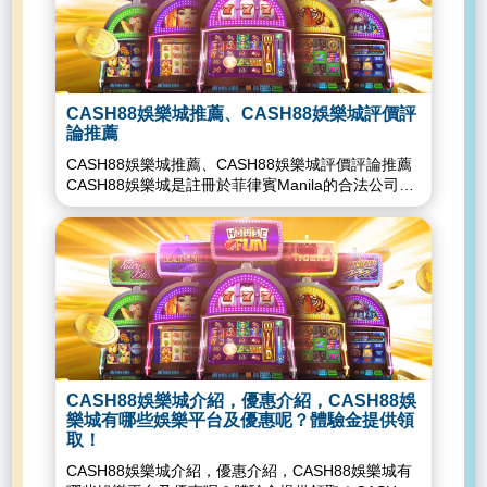
算，有的人用策略發現。裡面是否讓你看出一個最優
一個叫布朗的人發現賭場從抽水中還不能保證賺錢，
則不要輕易嘗試。 如果百家樂的博牌規則改變，零
為人師甚或語出驚人，在遐思、臆測、迷想下隨口侃
決策，是先用各自的記錄盤記錄清楚粒子發生的順
後來就確定了押碼的最高上限，這是在指數階梯的可
點最大，九點最小，會怎樣？會改變你的押法嗎？其
言，致而誤導”新手’旁人以至自身而不自知。)一切事
序，還是根據你的紅蘭粒子，通過粒子相互組成的狀
能中取出中間的一個點作為”平均數規律”。任何一個
實結果還是不可預測。但是如果21bj是莊家先發牌
物，盡皆相對相盪，陰陽正反相輔相依；萬物陽中有
態，做出取勝的決策？ 紅藍粒子的每一次選擇，
人輸之後的指數加碼造成的連輸，到達限額之後，然
呢？賭場可能早就倒閉了！說了這麼多，用意是在告
陰，陰中有陽，中國先人【太極】圖中己形象地表達
都有個分叉，都有兩種路徑，記錄出他們的全部，看
後將籌碼減少，這樣的漲落就是一次布朗運動。參與
訴各位百家樂莊閒的意義與其他遊戲(如21bj)賭場和
此一形式概念及本質。而以論陰陽、五行之《易
上去就是一個博弈樹，人們會在那些密集的枝葉之
人一次籌碼下降（也就是參與人起初多次賭本之
賭客的絕對關係是截然不同的！既然賭場敢這樣讓你
經》，亦是以事物的形、質，類比以五行之【金、
CASH88娛樂城推薦、CASH88娛樂城評價評
中，盡可能地用自己的猜想和招法做出判斷。人們是
和），賭場就利潤大增，用概率論的觀點，參與人已
自由選擇，憑藉的又是什麼？除了限紅之外，那就是
木、水、火、土】之相對形、格，配以陰陽量次及時
論推薦
生活在博弈樹的頂端。 通過參考記錄盤，有時我們
經相當於輸了很多次，已經不可能趕平，這是一個隱
莊閒出現的隨機性是不可預測的！你下注的理由是什
空流程中的相對比重，系統化地表述世上萬事萬物的
CASH88娛樂城推薦、CASH88娛樂城評價評論推薦
就會采用干擾對方決策的措施，了解對方的意圖邊界
藏在博弈中的奧秘。當人們看到粒子組成的圖像之
麼？何為好路？何為壞路？直線思考的誤區多數人到
生滅旺弱形、態。越是深入理解古人經藏論述，驚覺
CASH88娛樂城是註冊於菲律賓Manila的合法公司。
信息有時會對決策優化起著取勝的作用。記住，你的
後，讓人容易產生另一個布朗運動，這又會產生錯
賭場去都會發現一個場景，那就是某一桌擠著一堆人
浩如煙海！亦同時驚嘆萬事萬物殊途同歸，小宇宙包
在進行網站註冊或遊戲前，請確保您已滿18周歲並且
正是從國裡搏獵出的。人類的行為在國正裡是很復雜
誤。歷史不會再精確重復。 博弈分為靜態博弈和動
高聲吶喊加油，人聲鼎沸，因為出現長龍了，或出現
含大太極，大宇宙中見出小太極；瞭然當下，清涼、
遵循當地法律法規。CASH88娛樂城擁有菲律賓政府
的，人們從現實中抽像出來的規律模型，都會以理想
態博弈。靜態博弈是指在博弈中，兩個參與人同時選
所謂的趨勢，如對稱的牌型等等～問題是那是千載難
簡潔、如【太極】圖形般 涵蓋一切。(請理解如花以
PAGCOR（菲律賓娛樂和遊戲公司）頒發的博彩牌照
的方式表現出來，想突破就要從邊界開始。 過去有
擇或兩人不同時選擇，但後行動者並不知道先行動者
逢的機會！那些在桌上笑的開懷的人不知已等了多
陰陽、易經比述之原意，非主張以術數估測莊、閒或
並經第三方遊戲平台
一個叫布朗的人發現賭場從抽水中還不能保證賺錢，
采取什麼樣的具體行動。對雙方來說，都容易形成混
久，輸了多少？什麼是長龍？8個？10個？15個？諷
其它賭局之結果或流程；與俱是以概率論趨勢，是中
GLI（GamingLaboratoriesInternational）權威認
後來就確定了押碼的最高上限，這是在指數階梯的可
沌的行為重組，由於規則的嚴密與精細，任何人因時
刺的是根據實際測試玩足每5靴才會出現連8，玩足
以微觀求大體之學，俱不應過份執迷或作短程分析及
證，是一家合法，安全，專業的購彩平台，CASH88
能中取出中間的一個點作為”平均數規律”。任何一個
間問題、資金問題、心理問題等等，致使在多次均衡
20靴出現一次連10，連15則需要167靴，你慢慢等
依據的遐想。) 百家樂的時間與空間在此，如花試圖
娛樂城的團隊已有12年的行業經驗，是值得您信任並
人輸之後的指數加碼造成的連輸，到達限額之後，然
後直到不明不白地造成大輸，參與靜態博弈和動態博
吧。問題來了：有的人說見兩莊以後開始追。說實
以另一方式闡述：此中包含時間與空間的概念，無以
放心遊戲的娛樂平台。首先，你必須確保你有足夠的
後將籌碼減少，這樣的漲落就是一次布朗運動。參與
弈的大部分都是這種人。動態博弈是指在博弈中，兩
話，不管你從見到幾個莊開始追，你輸的機會都永遠
名之，現暫名之為。統計上，攤看每個投注流程皆會
資金供你所玩的遊戲。如果你的啟動資金很少，那麼
人一次籌碼下降（也就是參與人起初多次賭本之
個參與人有行動的先後順序，且後行動者能夠觀察到
大於追到長龍。與其追不如在某個位置反打機會還來
耗用時間佔用空間，將其中流程切割，分細，分類，
就選擇投入較低的投注。這樣你會有更多的轉數，有
和），賭場就利潤大增，用概率論的觀點，參與人已
先行動者所選擇的行動。在動態博弈中，對參與人的
的高。從數學觀點看，假設你是見兩個莊開始追，你
歸邊，你會驚覺每段每時之流程獨立之中皆層層相
CASH88娛樂城介紹，優惠介紹，CASH88娛
更大的機會獲得一個好組合。接下來，你要確保熟讀
經相當於輸了很多次，已經不可能趕平，這是一個隱
先行動的一方稱決策人，根據初擇樣本的選取標准進
唯一的機會是不斷的過關才能追回 你這樣做的”損失
關，如數學之集中有集，似有還無而又互相呼應，如
樂城有哪些娛樂平台及優惠呢？體驗金提供領
並且明白賠率表。例如，你想要獲得這台機器的累計
藏在博弈中的奧秘。當人們看到粒子組成的圖像之
行認定，然後對樣本行為特性進行分類，確定決策人
的總合”。請注意這句話，問題是你可能由於本錢不
冥冥有數；非如普通以點對點之論之”每一次流程皆
取！
大獎，在多數情況下你必須已經投入最多的幣才有可
後，讓人容易產生另一個布朗運動，這又會產生錯
的每一次背景信息特性。用人人十分關心的行為概率
夠而出師未捷身先死。直線思考的誤區：什麼是趨
獨立事件”學舌者所言的。回看歷史，生滅成敗：由
CASH88娛樂城介紹，優惠介紹，CASH88娛樂城有
能獲得。所以，為了最大化你的利益，我們建議投入
誤。歷史不會再精確重復。 博弈分為靜態博弈和動
常數進行求解，這就明顯的看出優勢的大小和概率分
勢？論壇里的某人說過百家樂中的”趨勢”是落後的。
生而死，由死而生的角度看：物有本末，事有始終，