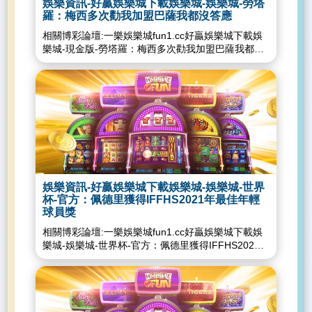
娛樂資訊-好贏娛樂城下載娛樂城-娛樂城-勞塔
羅：梅西多次勸我加盟巴薩我都沒答應
相關博彩論壇:一樂娛樂城fun1.cc好贏娛樂城下載娛
樂城-現金版-勞塔羅：梅西多次勸我加盟巴薩我都沒
答應好贏娛樂城下載娛樂城-FB粉絲專頁-影片*/--立
即真錢遊戲--/*影片教學-手機:免費領取-首存1,000送
1,000-- 據國米球星勞塔羅透露，梅西離開巴薩之前
曾多次勸說他加盟巴薩，只是他從未答應。24歲的勞
塔羅2018年加盟國米，表現出色，近日他與國米續
約到2026年。勞塔羅透露，自己之前有機會加盟巴
薩，而梅西多次勸說他。“這是真的，梅西希望我到
巴薩和他搭檔。在國際比賽日我們談過很多次了，他
告訴了我巴薩隊內的情況，但我一直不為所動，向國
米提出了續約請求。我在國米很快樂，能留在國米我
娛樂資訊-好贏娛樂城下載娛樂城-娛樂城-世界
非常高興，我和家人都感覺幸福。”不過勞塔羅表
杯-官方：佩德里獲得IFFHS2021年最佳年輕
示，每位球員都有選擇的權利，他可以理解盧卡庫，
球員獎
“這是個人的選擇，他在國米很開心，但最終決定離
相關博彩論壇:一樂娛樂城fun1.cc好贏娛樂城下載娛
開，他跟著自己的感覺走。”（伊万）-1766.ws情色
樂城-娛樂城-世界杯-官方：佩德里獲得IFFHS2021
裸聊其他人都在看:【1766.ws】一起聊聊高端老司
年最佳年輕球員獎好贏娛樂城下載娛樂城-FB粉絲專
機!全新上線囉!【1766.ws】註冊儲值完整教學老司
頁-影片*/--立即真錢遊戲--/*影片教學-手機:免費領取-
機!”台灣博彩玩家交流專區●現金版跟信用版很多要怎
首存1,000送1,000--12月2日，國際足球歷史和統計
麼選擇才好?●為什麼賭場對百家樂又愛又怕？●為什
聯合會IFFHS官方宣布，佩德里當選2021年U20最佳
麼賭場對百家樂又愛又怕？●如何選擇優質線上娛樂
年輕球員。這是IFFHS第一次設立最佳年輕球員的獎