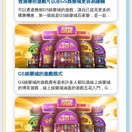
透過哪些遊戲可以在GS娛樂城更容易賺錢
可以透過幾個GS娛樂城的遊戲，讓自己提高更多的
獲勝機會，第一個就是GS娛樂城百家樂，是一款擁
有很多人押寶的遊戲，而且也是一款簡單易玩的遊
戲。在這裡，有一些玩法類似於撲克，因此百家樂是
遊戲下載中非常流行的博彩遊戲。輪盤賭具有挑戰性
的鋼球遊戲，適合喜歡冒險的人。有一種簡單的玩
法，只需猜測一下鋼球會走到哪里以及您會贏得哪個
號碼。骰寶，已經玩了很長時間的賭博遊戲，贏得了
很多倍錢的賭博遊戲因此，玩骰子是一種流行的遊
戲，賭徒從賭場賺錢。還有可以賺錢的老虎機遊戲是
GS娛樂城一款有趣的博彩遊戲，在這個遊戲中，如
果有一個好的公式，那麼就有很多機會致富。另外
GS娛樂城的遊戲模式
GS娛樂城21點紙牌遊戲也是許多人普遍玩的遊戲，
GS娛樂城的遊戲應有盡有許多人都玩過線上娛樂城
它是一種快節奏遊戲。對於二十一點，如果有任何玩
的博奕遊戲，線上娛樂城涵蓋的遊戲五花八門，GS
家想通過玩這款遊戲來賺錢或想致富，則應研究公式
娛樂城為了吸引更多的玩家加入，致力創造更多樣化
以發揮出色。...
的遊戲內容，不斷投入人力開發，希望帶給玩家更不
一樣的遊戲體驗，那麼GS娛樂城的遊戲內容都是些
什麼呢？真人娛樂為了讓玩家更有臨場感，大多數博
弈網站都會推出真人娛樂，採實體的賭桌搭配美女荷
官視訊的方式，讓玩家像是置身於實體賭場中，突破
網站虛擬世界的感受，GS娛樂城的真人娛樂遊戲包