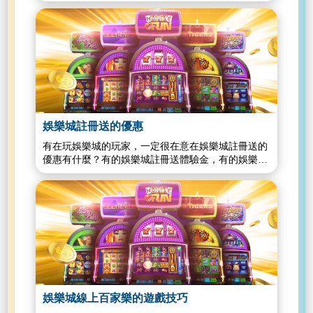
樂城的素質參差不齊，我們無法逐一評估各家娛樂城
個方法，藉由體驗的過程，去感受平台的優劣，但儘
牌路，小編玩這麼久觀察下來，其實「顛倒牌」也蠻
的優劣，而且，網路上的娛樂城推薦文章相當的多，
管如此，娛樂城平台也害怕遇到人頭帳戶，所以大多
容易開出的，例如:25、52…等；還有「連號牌」例
相信也讓許多玩家在初次選擇娛樂城平台時，看得眼
需要玩家進行實名認證，以防止有心人藉由註冊進行
如:16、17、18…等等；還有尾數相同的號碼，例
花撩亂，究竟我們該如何選擇娛樂城呢？為玩家推薦
詐騙之實。領取娛樂城體驗金有條件限制嗎？各家娛
如:04、14、24、34、44（四尾）這組號碼雖然好像
台灣目前評價最高、最優質的GS娛樂城，不只是最
樂城針對體驗金的領取要求都不太一樣，不過只要玩
不吉利，但是它真的很常開，小編花錢的實戰經驗分
權威的娛樂城推薦，同時GS娛樂城更是玩家們一致
家能夠成功的在平台註冊，都可以享有娛樂城體驗金
享給大家做參考。破解法經過準確的看牌、分析、歸
推薦的老字號品牌，新穎的版面及技術，引領亞洲的
的優惠，同時，娛樂城平台通常會限制遊戲賬戶需要
類區域、抓近期的冷、熱門牌，再去猜測後面幾期可
娛樂產業，GS擁有最多人的團隊，致力提供最高質
綁定銀行賬號或身份識別，遊戲的有效下注或洗碼量
能會出現的牌，我們稱之為「主支」。BingoBingo一
量的服務給玩家，是玩家在選擇平台時的首選品牌。
也需要達到規定的下限才能讓玩家進行提領。...
共有80個號碼，每一期開出20個獎號，所以可以先
GS娛樂城的帳號綁定、儲值與出金等，都是由真人
從80個號碼區分成4個區域；01~20號為A區，21~40
娛樂城註冊送的優惠
客服人員層層把關，把安全做到最大化，保障玩家擁
號為B區，41~60號為C區，61~80號為D區，依此下
有在玩娛樂城的玩家，一定很在意在娛樂城註冊送的
有最安全的遊戲環境，從玩家們註冊GS的那一刻
去每區各抓一球。...
優惠有什麼？有的娛樂城註冊送體驗金，有的娛樂城
起，就開始體驗最高規格的娛樂服務，GS娛樂城可
註冊送更優惠的返點條件，各家娛樂城都為了吸引更
說是目前最優質娛樂城推薦，滿足玩家所有的需求。
多玩家的加入，而推出各式各樣的優惠內容，但是這
身為台灣頂級的娛樂城品牌，GS娛樂城已取得合法
麼多娛樂城註冊送的優惠活動，我們究竟要不要參加
博弈執照的證明，如果你想要找一個有趣、安全、提
呢？娛樂城註冊送體驗金的優勢相信在初次加入一個
款快速的娛樂平台，那請放心將一切將給GS娛樂
陌生的娛樂城平台，許多玩家在不了解平台的狀況
城，給你最真心的娛樂城推薦。...
下，其實就可以透過娛樂城註冊送的遊戲點數，來去
測試該娛樂城平台遊戲的順暢度或是遊戲的公平性，
包含客服的服務效率、遊戲介面的設計等，這些所有
因素都能決定玩家之後是否要續留在這間娛樂城的關
鍵，所以，使用平台贈送的體驗金會遠比玩家實際儲
娛樂城線上百家樂的遊戲技巧
值金額後，才發現平台有任何問題來得更有保障。娛