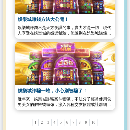
說，一定很在意註冊娛樂城平台後，可以獲得多少的
城品牌眾多，每一家娛樂城主打的優勢或條件都不一
優惠或體驗金，受到娛樂城彼此的競爭欲趨激烈，玩
樣，為了能夠選擇最好的娛樂城，可以多方參考各個
家在實際挑選平台前的比較條件是更加嚴格，所以若
娛樂城評價的介紹內容，作為優質的線上遊戲平台，
是額外提供體驗金的娛樂城，玩家選擇的意願就可能
柏客娛樂城希望提供最好的遊戲體驗給每一位玩
娛樂城賺錢方法大公開！
相對提高，對於娛樂城的體驗金，我們需要了解些什
家。...
娛樂城賺錢不是天方夜譚的事，實力才是一切！現代
麼呢？娛樂城的體驗金要領取嗎？任何玩家對於加入
人享受在娛樂城的娛樂體驗，但說到在娛樂城賺錢，
新平台前，肯定感到陌生，如果能領取免費的體驗金
大概很多人會覺得對這種說法嗤之以鼻。常言十賭九
當做平台測試使用，藉由體驗過程，實際去感受娛樂
輸，贏錢哪是這麼容易的事啊？事實上，很多人並不
城的順暢程度，以及遊戲的設計、客服的服務等，肯
知道，其實在娛樂城賭博比在其他地方更有機會贏錢
定是個非常好的機會，所以建議玩家，若是有娛樂城
和賺錢。要在娛樂城賺錢不會太難，主要是看玩家會
的體驗金一定要領取。娛樂城體驗金能出金嗎？每家
不會腦筋急轉彎。腦力動得快，手腳也跟得上腦袋轉
娛樂城出金的規定不盡相同，一般來說，除了有一些
動的速度，如此一來，勝算就會比其他人來得高一
基礎操洗碼數的限制，正常情況下都可以出金，至於
些。說穿了，賭博就是要靠觀察力，需要好好觀察和
為什麼要有洗碼量的限制呢？除了讓玩家可以增加遊
分析下注的情況，然後準確地抓準時機出手，錢財就
戲體驗程度之外，也防止有心人士利用娛樂城贈送體
輕鬆入你口袋。除了腦力要好，心態也很重要。賭博
驗金的活動，進行不正當的洗錢的行為。想領取娛樂
的時候，越氣急敗壞的玩家往往是輸得最慘的那位，
城的體驗金有什麼限制嗎？為了防止有心人重複的提
娛樂城詐騙一堆，小心別被騙了！
反觀保持微笑、心平氣和的玩家，通常是笑到最後的
領，通常娛樂城的體驗金活動需要事先綁定身份證和
近年來，娛樂城詐騙案件猖獗，不法分子經常使用俊
那位。大家有注意到了嗎？當一個職業玩家一心要在
銀行帳戶，進行身份驗證，不只是為了方便日後平台
男美女的假帳號頭像，滲入各種交友軟體或社群網
娛樂城賺錢，而且是賺大錢的那種，情緒和氣氛都會
進行體驗金的入帳作業，也能預防有心人士重複提領
站，有意圖地接近民衆。娛樂城詐騙分子取得對方的
拿捏得宜，勝不驕敗不餒。假設一個情況：A玩家和
或是詐騙行為。娛樂城體驗金的申請方式一般的娛樂
信任後，要求互加Facebook、IG或LINE帳號，慢慢
娛樂城荷官有說有笑，像老朋友一樣自在相處，氣氛
城，只要新註冊的玩家皆可免費領取平台贈送的體驗
跟對方混熟，再用高超話術吸引民衆在假的娛樂城註
融洽；B玩家則在另一張桌子上愁眉苦臉，不交談、
金，並且適用各個真人娛樂及電子遊戲。只要先註冊
1
2
3
4
5
6
7
8
9
10
冊會員進行下注。一般娛樂城詐騙常用的招數，是先
與旁邊的人沒有任何互動，氣氛嚴肅，除了輸贏的壓
成為娛樂城的會員，便可立即向娛樂城的客服索取贈