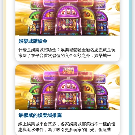
鳥就可以獲利，還是有一些數據有跡可循，看準了賓
該賽事1號除了得到第2名之外，皆無中獎。2.單雙
果賓果的開獎號碼相對能高出許多，希望以下的分析
（奇偶），例如：投注第1名是單數車，那麼除了1、
對大家有所幫助。如果是以20顆球來區分，每區平均
3、5、7、9之外，其餘並無中獎。3.大小：投注車號
有5顆，如果開出的號碼中該區域出現6~9次，我們
加起來為３～１１為虎；１２～１９為龍。4.和值，
稱之為「熱門區」，4顆以下的則為「冷門區」，接
例如：投注車位數字為13，冠亞軍車不論為10+3、
下來再把球區分成雙數號與單數號，每個時段要不就
9+4、8+5、7+6……以此類推，都算中獎。5.冠亞軍
是單數號7~10個，不然就是雙數號7~10個，當然也
投注，例如：選擇１和２投注，不論結果是１號冠
娛樂城體驗金
可以先從單數號與雙數號去判別下期，開出單雙的趨
軍、２號亞軍還是２號冠軍、１號亞軍，都算中獎。
什麼是娛樂城體驗金？娛樂城體驗金顧名思義就是玩
向。BINGOBINGO玩法每五分鐘開獎一次，選號範
6.五種龍虎投注法：第一名對比第十名、第二名對比
家除了在平台首次儲值的入金金額之外，娛樂城平台
圍01~80號，您可以從中選擇1~10個號碼，一次開獎
第九名、第三名對比第八名…以此類推。挑選其中一
還會額外贈送一筆資金予玩家，讓玩家可以擁有更多
20個號碼的彩券遊戲，中獎的號碼再依玩法派出獎
種龍虎組合下注，最終結果是名次前面的車號較大則
的資金條件進行遊戲，換言之就像是娛樂城提供給玩
金。超級玩法1.超獎猜大小：（賠率1.9x倍）（中獎
「龍」贏；名次較後面的車號較大則「虎」贏。其實
家的試玩資金，玩家可以根據娛樂城體驗金的方案內
機率50%）超級獎號01-40為小，超級獎號41-80為
北京賽車玩法大同小異，只是差在時間上些許不同，
容，來決定受次儲值的金額。一般來說，各家娛樂城
大。2.超獎猜單雙：（賠率1.9x倍）（中獎機率
北京PK10是新手入門款，因節奏上較慢不熟悉的玩
體驗金提供的方案都不盡相同，但通常只提供給第一
50%）超級獎號為單數時為單（如01、03、
家較不會落得手忙腳落；極速PK10的遊戲時間則為
次儲值遊戲幣的玩家，娛樂城體驗金的金額大多落在
05…），超級獎號為雙數時為雙（如02、04、
75秒，快開PK10玩法有很多種，其中最多人玩的就
200元至500元之間，只要玩家滿足首次儲值，以及
06…）。綜合分析一開始玩可以先把最近幾天的冷門
是猜第一名是幾號車，但要提醒大家，所有的博弈遊
儲值金額的條件，就能獲得這項優惠。為何平台要送
號碼以及熱門的號碼分別紀錄下來，這些號碼就不要
戲或彩票遊戲都是一樣，不是使用一種彩票玩法就一
娛樂城體驗金呢？由於一般娛樂城詐騙的案例層出不
簽了，再來看球號分佈看準跳期開的號碼，再對上之
定100%可以賺大錢，也不是每一種方法都適合所有
窮，對於初次註冊的玩家來說，對於這些娛樂城平台
前抄下來的20組號碼，選五個號碼，從五個號碼中挑
的玩家，你可以做的就是每一種玩法都嘗試看看，找
最權威的娛樂城推薦
均抱持著測試的心態，大多玩家害怕自己也遇到黑網
出最有感覺的三個號碼下去簽，中三星的機率就會高
出最適合自己的玩法，並且做好自己的資金管理。...
線上娛樂城平台眾多，各家娛樂城都祭出不一樣的優
平台，通常不會在一開始就想投入大量的資金，所以
許多。機率計算一整天的版路都會不同，早中晚都不
惠與返水條件，為了吸引更多玩家的目光。但這些娛
娛樂城體驗金就成了玩家們可以測試娛樂城真偽的一
一樣，但隔天的可能會相同，要下注之前可以先看好