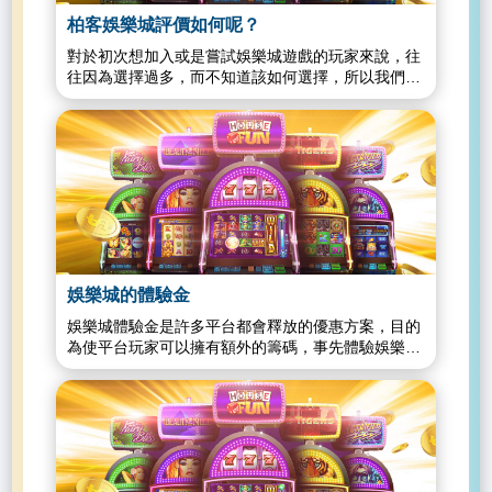
一刻起，GS就會把每一位玩家的個人資料上傳到雲
玩家在開始進入線上百家樂之前都先做好建設，以免
柏客娛樂城評價如何呢？
端加密確保資料不外洩，透過真人的把關，來穩定處
因為最後結果雨內心想像的不同，而造成心態的崩
對於初次想加入或是嘗試娛樂城遊戲的玩家來說，往
理玩家的遊戲場域安全。而SWAG則是眾多玩家一致
裂，這也是線上百家樂非常重要的遊戲技巧之一。...
往因為選擇過多，而不知道該如何選擇，所以我們就
推薦的最新娛樂城平台，不只前衛新穎的遊戲版面及
會去翻閱這一家娛樂城評價究竟如何，眾多的娛樂城
技術，還擁有目前業內最多人的遊戲團隊，希望帶給
評價文章，最根本的差別其實只在於「娛樂城的獎金
玩家最高質量的服務及遊戲平台，其中，SWAG娛樂
是否可以正常的兌現」，所以包含娛樂城的儲值速
城更是是保證出金，可以看到有出金的紀錄證明，在
度、提領過程、出金等因素，所有跟錢有關的指標，
SWAG娛樂城遊戲，只要玩家沒有非法套利或是作弊
基本上就能判斷一家娛樂城優不優質。而近期人氣快
的行為，都是保證可以正常出金的，服務與品質一直
速飆漲的柏客娛樂城評價究竟如何呢？為何柏客娛樂
都是SWAG娛樂城的堅持，也是身為目前最新娛樂城
城可以深受玩家們的歡迎呢？關鍵在於，柏客的出金
的使命。身為台灣頂級的娛樂城品牌，這兩間娛樂城
速度快且穩定，同時具有便利性，提供給各地的玩家
也都已取得合法的博弈執照的證明，如果你想要找一
一個能夠隨時上線遊戲的選擇，柏客娛樂城也是全台
個有趣、安全、提款快速的最新娛樂城平台，那請放
灣業界返水最多的線上娛樂城，首次儲值享超殺優惠
心交給GS或SWAG娛樂城。...
娛樂城的體驗金
外，多樣化的遊戲項目和多種的優惠活動，是玩家願
娛樂城體驗金是許多平台都會釋放的優惠方案，目的
意始終選擇相信柏客的主要原因，就算贏得再高額的
為使平台玩家可以擁有額外的籌碼，事先體驗娛樂城
獎金，平台也完全按照正常的程序出金。而柏客娛樂
的各種服務，包含娛樂城的遊戲界面、對戰的順暢程
城的入金管道也相當多元，支持多數銀行的轉帳、超
度或是客服的服務效率等，一切有關娛樂城的所有項
商儲值和信用卡儲值等方式，入金過程不只方便順
目，都可以是玩家領取體驗金後的測試項目。但，娛
暢，更讓玩家不需過多的等待，即可享受刺激的線上
樂城送這麼多體驗金對玩家來說，到底是優點還是缺
娛樂遊戲，若玩家在遊戲過程中有遇到任何問題或是
點呢？我們都希望，能花最少的錢買到最好、最優質
建議，柏客也具備全天候真人客服，隨時為玩家解決
的服務或產品，所以對於初加入娛樂城的玩家們來
當下的問題並提供排解方法。總的來說，現今的娛樂