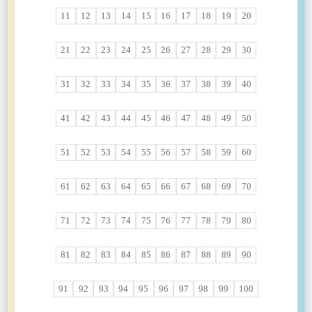
在社群網站上張貼極有吸引力的招募貼文，吸引好
力什麼都感受不到。你猜猜看，最後誰會在娛樂城賺
送的體驗金，然後再到平台遊玩即可。...
11
12
13
14
15
16
17
18
19
20
奇、想賺錢的民衆主動詢問。「獵物」主動送上門
錢，誰又會把錢賠給娛樂城？娛樂城的遊戲種類很
後，詐騙分子便開始慫恿對方要不要玩遊戲或是投
多，每天玩一種都可以玩上好幾個月，加上各種優惠
資，再跟對方保證可以穩定獲利，只要聽取他們的指
和獎勵，娛樂城受歡迎程度越來越高。與實體賭場很
21
22
23
24
25
26
27
28
29
30
示，一定會贏大錢！通過娛樂城詐騙的不法分子，一
不一樣的一點是，娛樂城取消了各種限制和規定，這
開始不會要求對方投入大量的金額，而是先讓他嚐到
使得熱愛賭博的玩家可以輕鬆自在地在線上暢玩，甚
一點甜頭，或是直接送體驗金給對方「試玩」。剛開
至靠娛樂城賺錢養家餬口。總結來說，與其說娛樂城
31
32
33
34
35
36
37
38
39
40
始玩的時候，確實贏了一點小錢，使得對方的戒心慢
只賺不賠，倒不如說自己還欠缺實力，無法在賭桌上
慢變低，對詐騙犯的話深信不疑，接下來在對方的慫
贏大錢。事實上，國外有很多厲害的職業玩家會在娛
41
42
43
44
45
46
47
48
49
50
恿下，傻傻地把錢送給對方。贏了幾次之後會員漸漸
樂城賺錢，他們已經將其當成是一種副業，可以賺取
放下心房，資金也開始越投越多，以為自己玩出心
額外收入。當然，一定要在安全的娛樂城，否則存款
得，累積了過人的實力。殊不知這一切都是娛樂城詐
容易提款難，到最後什麼也得不到。...
51
52
53
54
55
56
57
58
59
60
騙慣用的伎倆！時機一到，詐騙分子就會慫恿會員
「加碼」或是「梭哈」，這樣報酬率才可以翻倍，提
61
62
63
64
65
66
67
68
69
70
早過上財務自由的人生。玩家聽從娛樂城詐騙分子讒
言，真的投入大量資金後，這時問題來了。帳面上真
的出現盈利，表面上看起來贏了好多錢，但這些錢就
71
72
73
74
75
76
77
78
79
80
是領不出來。詢問娛樂城客服人員，他們只會找各種
藉口不出金，例如連線異常、系統維修、操作失敗，
81
82
83
84
85
86
87
88
89
90
最後開始找不到客服，甚至整個網站關了。網路上其
實有很多娛樂城詐騙案例分享，希望大家小心提防可
疑人士，避免不必要的財物損失。當他們一直慫恿你
91
92
93
94
95
96
97
98
99
100
賭博或是來歷不明的投資時，你就應該早點閃人，免
得掉入對方的陷阱。事實上，不管賭博還是投資，都