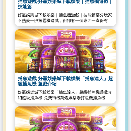
捕魚遊戲-好贏娛樂城下載娛樂｜捕魚機遊戲｜
技能篇
好贏娛樂城下載娛樂｜捕魚機遊戲｜技能篇部分玩家
不熱愛一般拉霸機遊戲，但卻有一個東西一直保有獨
特市場熱度，它就是「捕魚機遊戲」。目錄捕魚機遊
戲捕魚達人分期判斷捕魚機遊戲玩捕魚機遊戲前，跟
其他所有類型的遊戲都一樣，但你可以跟好贏娛樂城
下載娛樂-捕魚達人這樣做重點必須先了解到，好贏
娛樂城下載娛樂將提出三大重點是身為捕魚達人須先
了解到的，必須了解所有的捕魚機遊戲都有一種機制
叫做「抽水」。舉例來說:當你投入1000元玩捕魚遊
戲，最後機器只會吐回990元，那10元就是系統的抽
水。兩三下打不掉就放棄，是新手初級所想的一些事
你得了解捕魚被打的那些部位容易抓住，舉幾個例
捕魚遊戲-好贏娛樂城下載娛樂「捕魚達人」超
子：烏龜，頭和龜殼都不好打，五肢是它的弱點，儘
級捕魚機 遊戲介紹
量從側面和後面打比較合適；燈籠魚，它的頭尾都不
好贏娛樂城下載娛樂「捕魚達人」超級捕魚機遊戲介
好打，一般打捕魚機中魚鰓位置；鯊魚，頭、身體、
紹超級捕魚機-免費街機萬炮娛樂場打魚機捕魚機真
尾巴都挺難打，打魚鰓和前後魚鰭，炮儘量高一些，
人歡樂掌上捕魚達人千炮版線上遊戲目錄遊戲特色多
不管我們打什麼魚，炮彈儘量跟魚平行發射，避免迎
種玩法酷炫技能超高獎勵捕魚遊戲特色全新概念的聯
射和追射，就算要打，也要打魚的兩側。一般一台機
網捕魚遊戲，全新開放四大漁場,超大BOSS海皇會定
器有N個人在玩，也就是說，你贏的不是機器的錢，
時出來驚擾整個海底世界。各種強力炮彈與技能種類
而是你旁邊人的錢，所以這時候你也要觀察旁邊人的
豐富,超大炮數讓玩家在捕魚過程中有更酣暢淋漓的
一些輸贏情況。如果一個人贏了很多錢了，建議你休