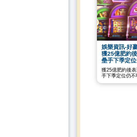
梅修在2018年
（JalenGree
樂LEO-九州娛
隊簽下2年240
（Jae'seanT
娛樂城-AV影
洋基還因為放棄
穆雷今繳出32分
城 相關品牌介
（BryceHarp
三元，佛比斯也
娛樂城的專業名
（MannyMac
分，馬刺雖然全
城的距離！雪梨X
拉梅修遭受批評
區難突破對方防
載娛樂城...
下來的兩個賽季
個、禁區也輸了
人，不僅連2年
無法捍衛主場。
娛樂資訊-好
2020年拿下打
樂城fun1.cc
選獲得第3名的肯
獲25億肥約
FB粉絲專頁-影片*
後，洋基砸下6年
影片教學-手機:免
壘手下季定位
修給綁定，想不
1,000--123-
獲25億肥約後
不僅打擊率幾乎
都在看:【1766
手下季定位仍不明
64→2成68）
司機!全新上線囉!
季表現最好的球
（OPS+）更從
值完整教學老司
（DJLeMahi
的97，表現相
專區●現金版跟
9000萬合約（
報》馬丁（DanM
才好?●為什麼
卻大幅下滑，《
基官方認為，拉
怕？●為什麼賭
梅修的低迷可能
疝氣有關，他也
●如何選擇優質
梅修在2018年
治療這個問題，
城HOYA娛樂
隊簽下2年240
隊，無疑是對洋
城好贏娛樂城下
洋基還因為放棄
過報導也指出，
城博馬娛樂城九
（BryceHarp
置還不確定。馬
樂LEO-九州娛
（MannyMac
館結束後獲得一
娛樂城-AV影