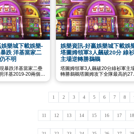
球季離開洛磯後與洋基
（KwameBrown）今受訪時就砲
n）14分8籃板，泰特
我們曾在這個聯盟擊敗一些很優秀
樂i88娛樂城通博娛樂城
信用版很多要怎麼選擇才好?●為什
0萬美元的合約，當時
皇在比賽期間查看數據統計的行為
ate）則有13分進帳。D.
球隊，也曾輸給一些很優秀的球隊
城現金版娛樂城出款娛樂
賭場對百家樂又愛又怕？●為什麼
爭搶哈波
直言「布萊恩（KobeBryant）絕
、10籃板、11助攻大
在長達82場比賽的旅程中，我們總
紹:參閱《你不可不知的
對百家樂又愛又怕？●如何選擇優
er）與馬查多
會這麼做！」紫金大軍昨役攻守失
砍進6顆三分彈進帳21
會被打敗幾次的，真正棘手的地方
詞》，拉近你與娛樂
上娛樂城?通博娛樂城HOYA娛樂
hado）兩個大咖而簽下
序，不僅進攻端熄火，防守端也崩
隊7人得分上雙，但禁
於，每晚我們都會出現一樣的事情
 簡丹 好贏娛樂城下
發娛樂城贏家娛樂城好贏娛樂城下
，不過拉梅修卻在接
盤，被對手投進23記外線，整場被
守，籃板比對手少了5
所以我們必須趕快去糾正這一點。
娛樂城金合發娛樂城博馬娛樂城九
打臉當初批評他的
著打，賽後湖人戰績來到21勝22敗
8分，種下敗因，最後
最後柯瑞也提到了K.湯普森
娛樂城THA-九州娛樂LEO-九州娛
奪得銀棒獎，更在
勝率再度跌破5成，一哥「詹皇」
相關博彩論壇:一樂娛
（KlayThompson）回來之後球隊
i88娛樂城通博娛樂城娛樂城-AV影
贏娛樂城下載娛樂-
娛樂資訊-好贏娛樂城下載娛樂
擊王，且在年度MVP票
斯（LeBronJames）也未接受媒
-好贏娛樂城下載娛樂城-
部的調整。「我們已經做好準備迎
現金版娛樂城出款娛樂城 相關品牌
定。2020球季結束
後暴跌 洋基當家二
訪，不過他被拍到在比賽中直接拿
塔圖姆領軍3人飆破20分 綠
/--立即真錢遊戲--/*
他回來，不過大家仍然需要時間來
紹:參閱《你不可不知的娛樂城的專
9000萬大約將拉梅
據統計表來看，賽後意外引發熱議
費領取-首存1,000送
適，我們不會因此恐慌，反正我們
仍不明
主場逆轉勝鵜鶘
名詞》，拉近你與娛樂城的距離！
到去年他出賽150場，
布朗昨批評詹姆斯打法愈來愈像柯
1766.ws情色裸聊其他人
有時間去把這一切都搞清楚，讓大
梨X 簡丹 好贏娛樂城下載娛樂城...
表現暴跌洋基當家二壘
塔圖姆領軍3人飆破20分綠衫軍主
整整下跌一成（3成
（StephenCurry）只會猛投3分球
.ws】一起聊聊高端老
都能打得很舒服，我們知道K湯會
洋基2019-20兩個賽
轉勝鵜鶘塔圖姆攻下全隊最高的27
，標準化攻擊指數
「詹姆斯整場比賽都靠著擋拆拉出
【1766.ws】註冊儲
會有新的先發陣容，只是換成D.格
員拉梅修
分，助隊逆轉勝鵜鶘。塞爾提克今
178降到聯盟平均以下
間然後投3分球，這樣不可能贏球
機!”台灣博彩玩家交流
（DraymondGreen）缺席所以我
eu），在與球隊簽下6年
在主場迎戰鵜鶘，他們克服了上半
當糟糕。根據《紐約郵
根本不管用。」他認為湖人應該把
信用版很多要怎麼選擇
得在做出一些調整，」柯瑞說道，
約新台幣25億）後表現
最多落後18分的劣勢，塔圖姆
artin）撰文指出，洋
帶到禁區內，利用他們中鋒以油漆
賭場對百家樂又愛又
「但我想我們已經證明自己能做到
紐約郵報》指出，拉
（JaysonTatum）、施洛德
1
2
3
4
5
6
7
8
梅修的低迷與運動型
為中心展開進攻，布朗特別點名豪
場對百家樂又愛又怕？
所以現在堅持下去就對了！」相關
是受到傷病影響。拉
（DennisSchroder）和J.布朗
在去年10月動了手術
德（DwightHoward），認為湖人
線上娛樂城?通博娛樂
彩論壇:一樂娛樂城fun1.cc-好贏娛
球季離開洛磯後與洋基
（JaylenBrown）合轟73分，率隊
若拉梅修能健康歸
更重用他才對。之後布朗又提到詹
城眾發娛樂城贏家娛樂
城下載娛樂城-FB粉絲專頁-影片*/-
0萬美元的合約，當時
下半場以104：92逆轉贏球，綠衫
基的一大好消息，不
在比賽中卻認數據的舉動，「當我
載娛樂城金合發娛樂
即真錢遊戲--/*影片教學-手機:免費
11
12
13
14
15
16
17
1
爭搶哈波
收下2連勝。鵜鶘首節開局就打出
下個賽季拉梅修的位
到LeBron兄在看數據統計表時，這
州娛樂城THA-九州娛
取-首存1,000送1,000--123-1766.
er）與馬查多
17：6的攻勢，上半場最多領先達1
丁透露，若洋基在封
動告訴我，湖人已經陷入頹勢，這
樂i88娛樂城通博娛樂城
色裸聊其他人都在看:【1766.ws】
hado）兩個大咖而簽下
分，中場取得46：39的領先。手感
名遊擊手，那麼拉梅
訴了我，這支球隊在防守部份上一
城現金版娛樂城出款娛樂
起聊聊高端老司機!全新上線囉!
21
22
23
24
25
26
27
2