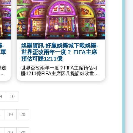
轟詹
能取得領先的勇士，在後半突然攻守
的
球。」之後他也在推特上發文，寫
麼
現金版娛樂城出款娛樂城 相關品牌介
，
失序，加上末節灰狼板凳爆發拉出一
，
下：「你不會獨自一人對抗全世界，
賭場
紹:參閱《你不可不知的娛樂城的專業
對不
波20：3攻勢，終場勇士就以99：119
是
我永遠都會挺你！」表達對受傷隊友
質線
名詞》，拉近你與娛樂城的距離！雪
慘敗給灰狼，近7戰苦吞5敗。灰狼今
在
的支持。籃網三巨頭合體過程只能說
城眾
梨X 簡丹 好贏娛樂城下載娛樂城...
前半場靠著不俗的手感、及頻頻站上
，
是一波多折，據美媒統計，去年哈登
載
壓
罰球線，以6分領先進入第三節，易籃
」
被交易到布魯克林後，這一年來包括
州
，
後灣區大軍開始追分，J.波爾
季後賽籃網共打了113場，然而三巨頭
樂
詹姆
（JordanPoole）、K.湯普森
內
卻只有16場成功合體，不過好消息
城
-
娛樂資訊-好贏娛樂城下載娛樂-
體採
（KlayThompson）後仰跳投命中，A.
接
是，接下來籃網14場比賽中有11場都
介
數
衫軍
威金斯（AndrewWiggins）面對前東
世界盃改兩年一度？ FIFA主席
調
是在客場出戰，屆時厄文就能上場，
業
。
家飆2顆三分彈、上籃得手，連取8分
還
幫忙分攤哈登的壓力。相關博彩論壇:
預估可賺1211億
雪
瑞
帶領球隊超前，然而灰狼很快就找回
家
一樂娛樂城fun1.cc-好贏娛樂城下載娛
場逆
世界盃改兩年一度？FIFA主席預估可
，
手感，畢斯利（MalikBeasley）、湯
回來
樂城-FB粉絲專頁-影片*/--立即真錢遊
賺1211億FIFA主席因凡提諾鼓吹世界
空
斯（Karl-AnthonyTowns）在外線放冷
林
戲--/*影片教學-手機:免費領取-首存
天
盃改成兩年一度。國際足球總會
的，
箭，要回領先優勢，湯斯在第三節結
們又
1,000送1,000--123-1766.ws情色裸聊
場
（FIFA）主席因凡提諾
球
束前又補進2分，幫助球隊將領先拉開
其他人都在看:【1766.ws】一起聊聊
（GianniInfantino）建議世界盃足球
區
到雙位數。最末節勇士的突然陷入得
，
高端老司機!全新上線囉!【1766.ws】
賽改成兩年一度，因為經濟效益十分
9
10
爾
分荒，灰狼則是靠著麥克丹尼爾斯
博
註冊儲值完整教學老司機!”台灣博彩玩
驚人，創造的收入約達44億美元（約
應該
（JadenMcDaniels）、瑞德
樂
家交流專區●現金版跟信用版很多要怎
在
新台幣1211億元）。FIFA從去年就開
皇
（NazReid）、諾威爾
-立
麼選擇才好?●為什麼賭場對百家樂又
軍
始進行世界盃改革計畫，建議世界盃
看
（JaylenNowell）等板凳群輪番猛
領
愛又怕？●為什麼賭場對百家樂又愛又
8
19
20
一波
從四年一度縮短成兩年一度。主席因
舉
攻，拉出一波20：3的高潮，灰狼在比
ws情
怕？●如何選擇優質線上娛樂城?通博
8
凡提諾表示，根據研究以及會員國會
告
賽還剩3分多鐘就提前把幾位主力球員
一
娛樂城HOYA娛樂城眾發娛樂城贏家
冰
議，若世界盃改成兩年一屆，可以額
點
換下，最後明尼蘇達大軍就帶著勝利
娛樂城好贏娛樂城下載娛樂城金合發
8
29
30