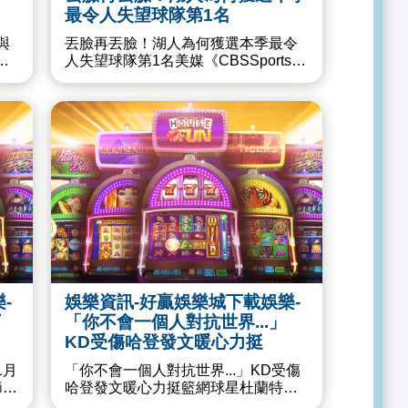
低
攻、1抄截，根據查拉尼亞的補充指
最令人失望球隊第1名
在
出，騎士由於主力後衛塞克斯頓
與
丟臉再丟臉！湖人為何獲選本季最令
克
（CollinSexton）與資深後衛魯比歐
電
人失望球隊第1名美媒《CBSSports》
新
（RickyRubio）雙雙都因傷報銷賽
碩
選出本賽季最令人失望的5支球隊，湖
快
季，因此盼望補強後場。儘管溜馬打
希
人隊高居第一。「詹姆斯正在流淚，
信
算進行「大拍賣」重建，基本上沒有
當
但他能做得就只有這麼多。」湖人隊
個
非賣品，不過根據查拉尼亞的說法，
本季組建「三巨頭」以奪冠為目標，
競
溜馬非常看重沙波尼斯
當
但目前21勝20敗排名西部第7不如預
你
（DomantasSabonis），因此可能不
也
期，除因戴維斯長時間缺陣外，魏斯
們
太會被交易。根據美媒今日報導，火
打
布魯克看不到任何輔助作用，最大的
鍋王透納（MylesTurner）吸引多支球
，
問題是湖人隊失去了活力。為了帶來
就
隊的興趣，而雷佛特（CarisLeVert）
中
魏斯布魯克，湖人放走活力四射的後
這
則是受到包括騎士在內的球隊所關
4
衛卡魯索（AlexCaruso）和卡德威爾
樂
注。相關博彩論壇:一樂娛樂城
雪
波普（KentaviousCaldwell-Pope），
B
fun1.cc-好贏娛樂城下載娛樂城-FB粉
獸
到最後外圍防守出問題，成績徹底下
影
絲專頁-影片*/--立即真錢遊戲--/*影片
賽
滑，讓詹姆斯去打中鋒的同時，努力
教學-手機:免費領取-首存1,000送
-
娛樂資訊-好贏娛樂城下載娛樂-
家
加強小陣容，但效果並不顯著。最令
人
1,000--123-1766.ws情色裸聊其他人
，
下
人失望球隊第二名是拓荒者，由於一
「你不會一個人對抗世界...」
老
都在看:【1766.ws】一起聊聊高端老
事
哥里拉德腹肌受傷，即將動刀，拓荒
冊儲
司機!全新上線囉!【1766.ws】註冊儲
KD受傷哈登發文暖心力挺
聯
者面臨危機。第三名則是去年在季後
交流
值完整教學老司機!”台灣博彩玩家交流
1月
「你不會一個人對抗世界...」KD受傷
戲
賽曾經讓人感覺大有可為的老鷹隊。
選擇
專區●現金版跟信用版很多要怎麼選擇
節、
哈登發文暖心力挺籃網球星杜蘭特
年
第四名則是塞爾提克。第五名為尼克
才好?●為什麼賭場對百家樂又愛又
客
（KevinDurant）昨在比賽中不慎遭撞
萬美
隊。美媒《CBSSports》選出本賽季