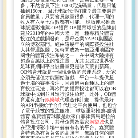
多，不然會員下注10000元洗碼量，代理只能
抽到150元。因此球版代理好賺？最主要還是
會員數量，只要會員數量很多，代理一周的
收入有六至七位數都有可能。 球版運彩推薦
球版運彩推薦-OB體育 OB體育球版的品牌創
建於2018年的中國大陸，是一種專精於體育
投注的遊戲開發商，是母企業YABO集團設
立的博彩部門。經由這幾年的國際賽投注壯
大其營運版圖，短時間成為一個亞洲地區跨
國性的體育投注系統之一，在中國大陸擁有
超過百萬以上的投注量，尤其以2022世界盃
足球賽期間平台註冊量更是破天荒創新高。
OB體育球版是一個現金版的營運系統，玩家
必須先儲值才能開始遊戲，平台一年提供超
過千場的賽事投注，且超過兩百種以上的體
育投注玩法，再冷門的體育投注都可以在OB
球版中找到並且進行投注旅程。此外，OB體
育還有進行
娛樂城
代理合作計畫，提供最好
的API串接給予合作代理之平台使用，也包含
了電子競技的投注服務。 球版運彩推薦-鑫寶
體育 鑫寶體育球版是款來自菲律賓馬尼拉的
體育投注公司，其母企業為贏家
娛樂城
也是
在亞洲博彩市場中赫赫有名的平台。鑫寶體
育特色為有著著名的高賠率，無論任何的體