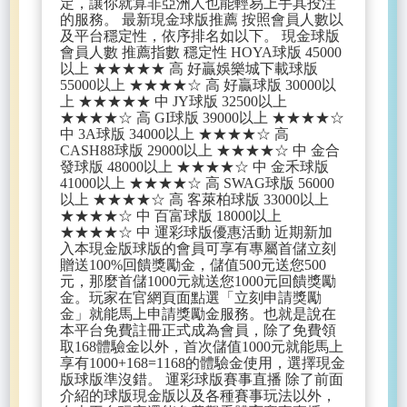
定，讓你就算非亞洲人也能輕易上手其投注
的服務。 最新現金球版推薦 按照會員人數以
及平台穩定性，依序排名如以下。 現金球版
會員人數 推薦指數 穩定性 HOYA球版 45000
以上 ★★★★★ 高 好贏娛樂城下載球版
55000以上 ★★★★☆ 高 好贏球版 30000以
上 ★★★★★ 中 JY球版 32500以上
★★★★☆ 高 GI球版 39000以上 ★★★★☆
中 3A球版 34000以上 ★★★★☆ 高
CASH88球版 29000以上 ★★★★☆ 中 金合
發球版 48000以上 ★★★★☆ 中 金禾球版
41000以上 ★★★★☆ 高 SWAG球版 56000
以上 ★★★★☆ 高 客萊柏球版 33000以上
★★★★☆ 中 百富球版 18000以上
★★★★☆ 中 運彩球版優惠活動 近期新加
入本現金版球版的會員可享有專屬首儲立刻
贈送100%回饋獎勵金，儲值500元送您500
元，那麼首儲1000元就送您1000元回饋獎勵
金。玩家在官網頁面點選「立刻申請獎勵
金」就能馬上申請獎勵金服務。也就是說在
本平台免費註冊正式成為會員，除了免費領
取168體驗金以外，首次儲值1000元就能馬上
享有1000+168=1168的體驗金使用，選擇現金
版球版準沒錯。 運彩球版賽事直播 除了前面
介紹的球版現金版以及各種賽事玩法以外，