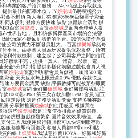
公司的實力不斷發展壯大。 JY
娛樂城
擁有最專
和專業的客戶諮詢服務。 24小時線上存取款服
，提供最佳的賠率水位，JY
娛樂城
仍將積極努力
1%彩金不封頂 新人滿月禮 獨家66666巨額電子彩金
資料同步便利 登錄方便快速 缺點 無體驗金活動 棋
為BR百富
娛樂城
，百富
娛樂城
是面向全球華人提
遍布世界各地， 且和許多博弈產業市場的合法營
，因此玩家不斷回到我們的平台。誠信保證作為資
點使公司的實力不斷發展壯大。 百富
娛樂城
承諾每
支付平台。由專業人員為玩家提供派彩服務，所有
捷便利付款機制，建立起了公司與客戶之間的信用
員好禮拿不完，提供「真人、體育、彩票、電
速安全5分鐘到帳,提供多樣化娛樂遊戲包含真人視
百富
娛樂城
優惠活動 新會員首儲禮，加贈500 電
拿彩金 天天反水無上限最高0.9% 優點 存款快速
出款迅速方便資金調度 缺點 評價數據可能被某些廠商
百富
娛樂城
官網 金好勝
娛樂城
金好勝優惠活動 註
款1000送20%!! 第三次存款加贈15%!! 會員 週五
 客服回復速度快 週周任務等活動獎金 支持多種存款
官網 分享對推薦
娛樂城
的使用感受 根據我在
覺得這些
娛樂城
都是非常值得推薦的優質選擇。
供的老虎機遊戲種類繁多,圖片音效效果極佳。 桌
支付工具,我使用銀行轉賬都可以快速到賬存款,
線客服都能即時回復我,客服人員都非常nice和貼
優質的線上
娛樂城
,我誠意推薦HOYA、好贏和好贏