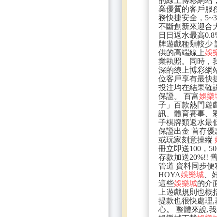
的線上博彩網站
業優質的客戶服
務快捷安全，5~
不斷創新來迎合大
日日返水最高0.
牌遊戲種類較少 
供的高端線上
娛
業執照。同時，
深的線上博彩網
位客戶享有最快
投注均在結果確
保證。 百富
娛樂
子」百款熱門遊
訊、體育賽事、
子棋牌類返水最低0
保證出金 首存優
或玩家刻意操縱
冊立即送100，50
存款加送20%!
管道 資料同步便
HOYA
娛樂城
、
這些
娛樂城
的介
上遊戲規則也概括
提款也很快處理,
心。 整體來說,