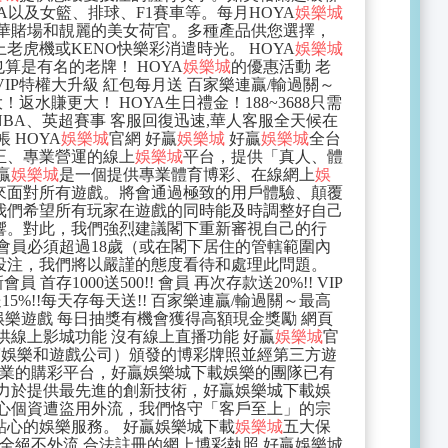
A以及女籃、排球、F1賽車等。每月HOYA
娛樂城
華賭場和靚麗的美女荷官。多種產品供您選擇，
虎機或KENO快樂彩消遣時光。 HOYA
娛樂城
算是有名的老牌！ HOYA
娛樂城
的優惠活動 老
88 VIP特權大升級 紅包每月送 百家樂連贏/輸過關～
碼放大！返水賺更大！ HOYA生日禮金！188~3688只需
看NBA、英超賽事 客服回復迅速,華人客服全天候在
 HOYA
娛樂城
官網 好贏
娛樂城
好贏
娛樂城
全台
正、專業營運的線上
娛樂城
平台，提供「真人、體
贏
娛樂城
是一個提供專業體育博彩、在線網上
娛
來面對所有遊戲。將會通過極致的用戶體驗、顛覆
我們希望所有玩家在遊戲的同時能及時調整好自己
響。對此，我們強烈建議閣下重新審視自己的行
會員必須超過18歲（或在閣下居住的管轄範圍內
投注，我們將以嚴謹的態度看待和處理此問題。
存1000送500!! 會員 再次存款送20%!! VIP
15%!!每天存每天送!! 百家樂連贏/輸過關～最高
激的娛樂遊戲 每日抽獎有機會獲得高額現金獎勵 網頁
供線上影城功能 沒有線上直播功能 好贏
娛樂城
官
賓娛樂和遊戲公司）頒發的博彩牌照並經第三方遊
家合法，安全，專業的購彩平台，好贏娛樂城下載娛樂的團隊已有
致力於提供最先進的創新技術，好贏娛樂城下載娛
心個資遭盜用外流，我們恪守「客戶至上」的宗
心的娛樂服務。 好贏娛樂城下載
娛樂城
五大保
安全絕不外流 合法註冊的網上博彩執照 好贏娛樂城