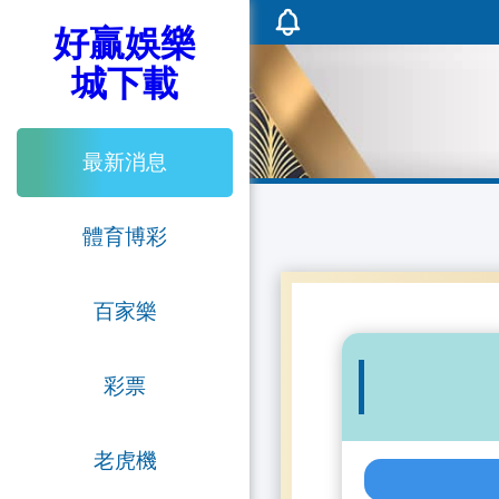
好贏娛樂
城下載
最新消息
體育博彩
百家樂
彩票
老虎機