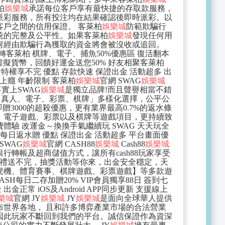
柏
娛樂城
承諾每位客戶享有最快捷的存取款服務，
派彩服務，所有投注均在結果確認後即時派彩。以
戶之間的信用保證。 客萊柏
娛樂城
防範欺騙行
統的完整及公平性。如果客萊柏
娛樂城
發現任何用
何經由欺騙行為獲取的資金將會被沒收或追回。
錢來運轉客萊柏 棋牌、電子、捕魚50%優惠區 復活翻本
DT虛擬貨幣，回饋好運金送您50% 好友相聚客萊柏
尊貴特權享不完 優點 存款快速 保證出金 活動超多 出
上癮 年齡限制 客萊柏
娛樂城
官網 SWAG
娛樂城
實上SWAG
娛樂城
是獨立品牌!而且聲譽相當不錯
、真人、電子、彩票、棋牌」多樣化選擇，公平公
即贈3000的超殺優惠，更有業界最高0.7%的返水條
、電子遊戲、彩票以及棋牌等遊戲項目，更持續致
免費體驗 改運金～換換手氣繼續玩 SWAG 天天玩全
AG 每日返水贈 優點 保證出金 活動超多 平台畫面優
SWAG
娛樂城
官網 CASH88
娛樂城
Cash88
娛樂城
行轉帳及超商儲值方式，讓所有cash88玩家享受
，好禮送不完，抽獎活動等你來，出金安全穩定，天
虎機、體育賽事、棋牌遊戲、彩票遊戲】等多款遊
CASH每日二存加贈20% VIP會員獨享88日 簽到七
正常 iOS及Android APP同步更新 支援線上
樂城
官網 JY
娛樂城
JY
娛樂城
是面向全球華人提供
布世界各地， 且和許多博弈產業市場的合法營業
因此玩家不斷回到我們的平台。誠信保證作為資深