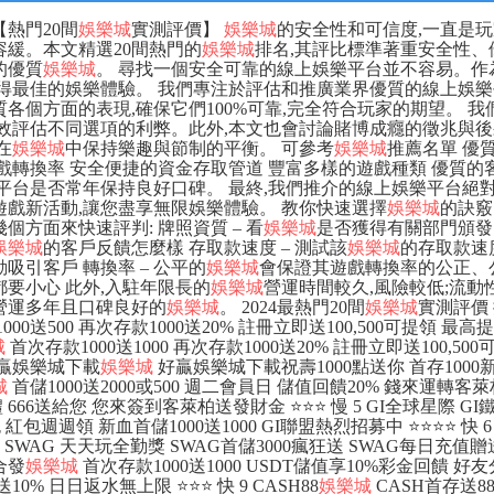
熱門20間
娛樂城
實測評價】
娛樂城
的安全性和可信度,一直是
容緩。本文精選20間熱門的
娛樂城
排名,其評比標準著重安全性、
的優質
娛樂城
。 尋找一個安全可靠的線上娛樂平台並不容易。作
獲得最佳的娛樂體驗。 我們專注於評估和推廣業界優質的線上娛
各個方面的表現,確保它們100%可靠,完全符合玩家的期望。 
有效評估不同選項的利弊。此外,本文也會討論賭博成癮的徵兆與
在
娛樂城
中保持樂趣與節制的平衡。 可參考
娛樂城
推薦名單 優
戲轉換率 安全便捷的資金存取管道 豐富多樣的遊戲種類 優質
平台是否常年保持良好口碑。 最終,我們推介的線上娛樂平台絕
遊戲新活動,讓您盡享無限娛樂體驗。 教你快速選擇
娛樂城
的訣竅
個方面來快速評判: 牌照資質 – 看
娛樂城
是否獲得有關部門頒發的
娛樂城
的客戶反饋怎麼樣 存取款速度 – 測試該
娛樂城
的存取款速度
吸引客戶 轉換率 – 公平的
娛樂城
會保證其遊戲轉換率的公正、公
要小心 此外,入駐年限長的
娛樂城
營運時間較久,風險較低;流
營運多年且口碑良好的
娛樂城
。 2024最熱門20間
娛樂城
實測評價
00送500 再次存款1000送20% 註冊立即送100,500可提領 最高
城
首次存款1000送1000 再次存款1000送20% 註冊立即送100,5
 好贏娛樂城下載
娛樂城
好贏娛樂城下載祝壽1000點送你 首存1000新
城
首儲1000送2000或500 週二會員日 儲值回饋20% 錢來運轉
禮 666送給您 您來簽到客萊柏送發財金 ⭐⭐⭐ 慢 5 GI全球星際 
紅包週週領 新血首儲1000送1000 GI聯盟熱烈招募中 ⭐⭐⭐⭐ 快 6
SWAG 天天玩全勤獎 SWAG首儲3000瘋狂送 SWAG每日充值贈
金合發
娛樂城
首次存款1000送1000 USDT儲值享10%彩金回饋 好友
0% 日日返水無上限 ⭐⭐⭐ 快 9 CASH88
娛樂城
CASH首存送88