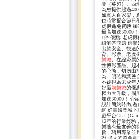
賽（英超）、西班
為您提供超過40
如真人百家樂，
也時常配合節日
虎機進免費轉 加碼
最高加送30000！
1倍 優點: 老
線解答問題 信譽
出款安全、快速
育、彩票、老虎
樂城
、在線彩票
性博彩產品、超
的心態，切勿由
為，明確和調整
不被視為未成年
好贏
娛樂城
的優惠
權力大升級，周周紅
加送30000！ 
設計簡約時尚,遊
網 好贏娛樂城下
戲平台GLI（Gam
12年的行業經
樂擁有最友善的
旨，聘用專業並
證 強大的資金實