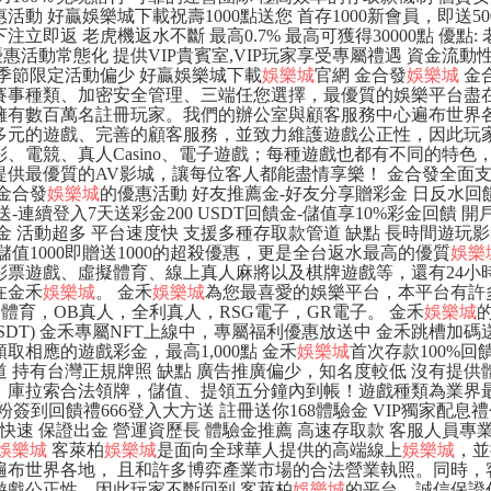
活動 好贏娛樂城下載祝壽1000點送您 首存1000新會員，即送5
立即返 老虎機返水不斷 最高0.7% 最高可獲得30000點 優點: 
優惠活動常態化 提供VIP貴賓室,VIP玩家享受專屬禮遇 資金流動
季節限定活動偏少 好贏娛樂城下載
娛樂城
官網 金合發
娛樂城
金
賽事種類、加密安全管理、三端任您選擇，最優質的娛樂平台盡
擁有數百萬名註冊玩家。我們的辦公室與顧客服務中心遍布世界
多元的遊戲、完善的顧客服務，並致力維護遊戲公正性，因此玩
彩、電競、真人Casino、電子遊戲；每種遊戲也都有不同的特
提供最優質的AV影城，讓每位客人都能盡情享樂！ 金合發全面
金合發
娛樂城
的優惠活動 好友推薦金-好友分享贈彩金 日反水回饋
-連續登入7天送彩金200 USDT回饋金-儲值享10%彩金回饋 開戶首
金 活動超多 平台速度快 支援多種存取款管道 缺點 長時間遊玩
儲值1000即贈送1000的超殺優惠，更是全台返水最高的優質
娛樂
彩票遊戲、虛擬體育、線上真人麻將以及棋牌遊戲等，還有24小
在金禾
娛樂城
。 金禾
娛樂城
為您最喜愛的娛樂平台，本平台有許
OB體育，OB真人，全利真人，RSG電子，GR電子。 金禾
娛樂城
USDT) 金禾專屬NFT上線中，專屬福利優惠放送中 金禾跳槽加碼送
取相應的遊戲彩金，最高1,000點 金禾
娛樂城
首次存款100%回
 持有台灣正規牌照 缺點 廣告推廣偏少，知名度較低 沒有提供
，庫拉索合法領牌，儲值、提領五分鐘內到帳！遊戲種類為業界最
粉簽到回饋禮666登入大方送 註冊送你168體驗金 VIP獨家配息禮包
款快速 保證出金 營運資歷長 體驗金推薦 高速存取款 客服人員專業
娛樂城
客萊柏
娛樂城
是面向全球華人提供的高端線上
娛樂城
，並
遍布世界各地， 且和許多博弈產業市場的合法營業執照。同時，
遊戲公正性，因此玩家不斷回到 客萊柏
娛樂城
的平台。誠信保證